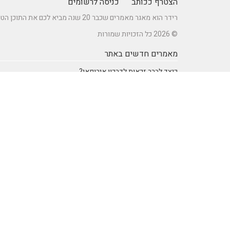
הצטרף ככותב
כניסה לרשומים
רידר הוא מאגר מאמרים שכבר 20 שנה מביא לכם את התוכן הטוב ביותר בישראל במגוון תחומים.
© 2026 כל הזכויות שמורות
מאמרים חדשים באתר
כיצד לברר זכאות לדרכון אירופאי?
מתקן נינג'ה לחצר: הדרך לשדרוג הבריאות והחוסן של ילדיכם
רעיונות וטיפים ליום כיף זוגי ליום הולדת – מתכננים חוויה בלתי
נשכחת
מדפי מתכת מעוצבים של המותג אלומון לחדרי עבודה ומשרדים
נושאים באתר
SEO Israel אוכל ומתכונים
אוכל ומתכונים
אימון אישי (Coaching)
אימון אישי > דמיון מודרך -
NLP
אינטרנט
איציק להב
בריאות ורפואה
הודעות לעיתונות
חשבונאות ומס
יופי וטיפוח
מדעים
מחשבים וטכנולגיה