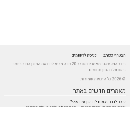
הצטרף ככותב
כניסה לרשומים
רידר הוא מאגר מאמרים שכבר 20 שנה מביא לכם את התוכן הטוב ביותר
בישראל במגוון תחומים.
© 2026 כל הזכויות שמורות
מאמרים חדשים באתר
כיצד לברר זכאות לדרכון אירופאי?
ניהול מוניטין לעסקים קטנים – המפתח להצלחה בעולם תחרותי
מתקן נינג'ה לחצר: הדרך לשדרוג הבריאות והחוסן של ילדיכם
נהיגה חכמה: טכנולוגיות מתקדמות ברכבי SUV שמעצבות את הנהיגה
המודרנית