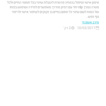
אימון אישי וטיפול בהנחיה פרטנית להובלת שינוי בכל תחומי החיים ולכל
מטרה וצורך.nlp יחד עם דמיון מודרך מאפשרים למידה ושימוש בכוחו
של המוח לשם שינוי כל תחום בחיים בו זקוקים לשיפור אישי ולריפוי
גוף נפש...
מירב אשכנזי
10/03/2017
2 דק'