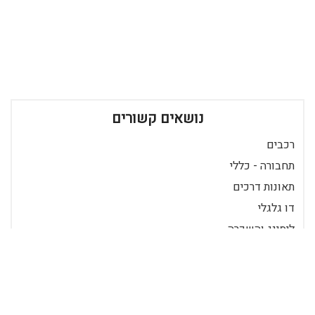
נושאים קשורים
רכבים
תחבורה - כללי
תאונות דרכים
דו גלגלי
ליסינג והשכרה
שייט ויאכטות