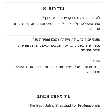
 בנושא
כונה עבורך
ית רוצה לעשות מזה קריירה לטווח
מצם ומהירות סגר
ובים חשיפה, הצמצם ומהירות
רותהשופר חתיכה מוזרה המעובדת
ותו הכותב
The Best Dating S