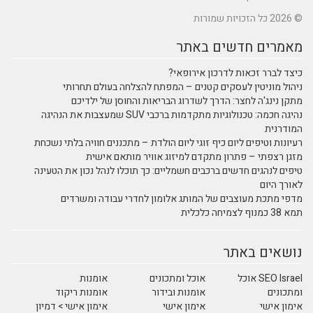
פתח להצלחה בעולם תחרותי
ריאות והחוסן של ילדיכם
נהיגה חכמה: טכנולוגיות מתקדמות ברכבי SUV שמעצבות את הנהיגה
 הולדת – מתכננים חוויה בלתי נשכחת
 אוויר מותאם אישית
ם: כך תוכלו לנהל נכון את הטעינה
מון לחדרי עבודה ומשרדים
ונים
אומנות
ידור
אומנות ריקוד
י
אימון אישי > דמיון