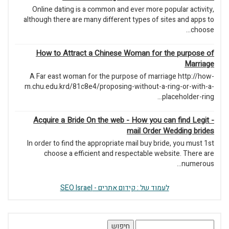
Online dating is a common an
although there are many differe
How to Attract a Chinese
A Far east woman for the pur
m.chu.edu.krd/81c8e4/proposin
Acquire a Bride On the web
In order to find the appropriat
choose a efficient and r
 : קידום אתרים