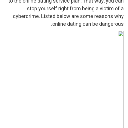
to the online dating servic
stop yourself right
cybercrime. Listed bel
online 