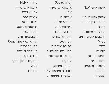
מודרך - NLP
י אימון
אימון אישי אימון
אישי - כללי
איציק להב
רה
בידור ופנאי
ות
בריאות ורפואה
בה
חוק ומשפט
ודים
חשבונאות ומס
ח
ימון אישי - Coaching
רתית
מדעי החברה
כנולגיה
משפחה וזוגיות
שר גופני
עבודה וקריירה
עסקים אימון עסקי
ווק
קפה
שיפור עצמי
תחבורה
עיתונות