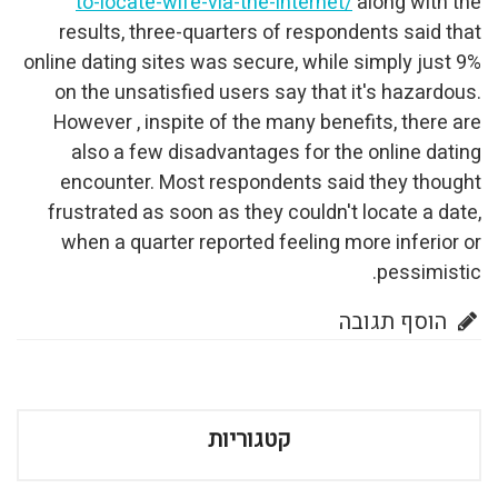
to-locate-wife-via-the
results, three-quarters
online dating sites was sec
on the unsatisfied users
However , inspite of the
also a few disadvantag
encounter. Most respon
frustrated as soon as the
when a quarter reported
וריות