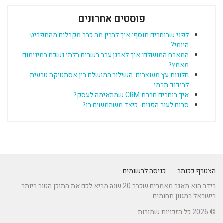
פוסטים אחרונים
לפני שבוחרים תוסף: איך להבין מה כבר מקבלים מהתפריט
היומי?
המארח המושלם: איך לארגן ערב בשרים בלתי נשכח במינימום
מאמץ?
חלונות עץ מעוצבים: השילוב המושלם בין אסתטיקה טבעית
לבידוד תרמי
איך בוחרים חברת CRM שמתאימה לעסק?
סרום לעור הפנים- כיצד משתמשים בו?
הצטרף ככותב
כניסה לרשומים
רידר הוא מאגר מאמרים שכבר 20 שנה מביא לכם את התוכן הטוב ביותר
בישראל במגוון תחומים.
© 2026 כל הזכויות שמורות