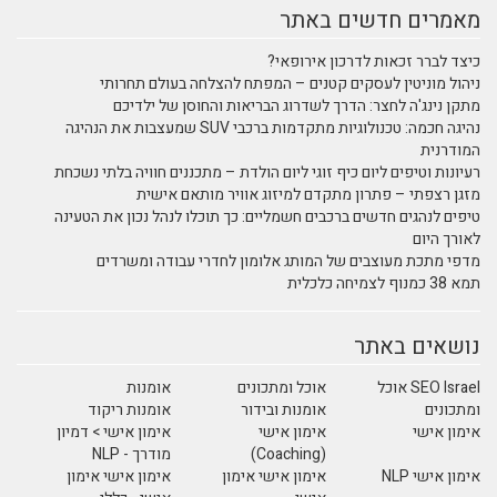
מאמרים חדשים באתר
כיצד לברר זכאות לדרכון אירופאי?
ניהול מוניטין לעסקים קטנים – המפתח להצלחה בעולם תחרותי
מתקן נינג'ה לחצר: הדרך לשדרוג הבריאות והחוסן של ילדיכם
נהיגה חכמה: טכנולוגיות מתקדמות ברכבי SUV שמעצבות את הנהיגה
המודרנית
רעיונות וטיפים ליום כיף זוגי ליום הולדת – מתכננים חוויה בלתי נשכחת
מזגן רצפתי – פתרון מתקדם למיזוג אוויר מותאם אישית
טיפים לנהגים חדשים ברכבים חשמליים: כך תוכלו לנהל נכון את הטעינה
לאורך היום
מדפי מתכת מעוצבים של המותג אלומון לחדרי עבודה ומשרדים
תמא 38 כמנוף לצמיחה כלכלית
נושאים באתר
SEO Israel אוכל
אוכל ומתכונים
אומנות
ומתכונים
אומנות ובידור
אומנות ריקוד
אימון אישי
אימון אישי
אימון אישי > דמיון
מודרך - NLP
(Coaching)
אימון אישי NLP
אימון אישי אימון
אימון אישי אימון