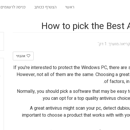
ראשי
הצטרף ככותב
כניסה לרשומים
How to pick the Best 
ריאה מוערך: 1 דק
אהבתי
If you're interested to protect the Windows PC, there are
However, not all of them are the same. Choosing a great
of factors, i
Normally, you should pick a software that may be easy t
you can opt for a top quality antivirus choi
A great antivirus might scan your pc, detect dubio
important to choose a product that works with with y