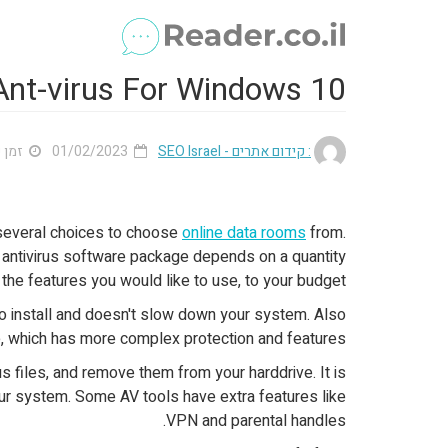
Ant-virus For Windows 10
זמן ק'
01/02/2023
: קידום אתרים - SEO Israel
 several choices to choose
online data rooms
from.
 antivirus software package depends on a quantity
n the features you would like to use, to your budget.
o install and doesn't slow down your system. Also
ce, which has more complex protection and features.
us files, and remove them from your harddrive. It is
our system. Some AV tools have extra features like
VPN and parental handles.