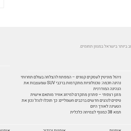
ניהול מוניטין לעסקים קטנים – המפתח להצלחה בעולם תחרותי
נהיגה חכמה: טכנולוגיות מתקדמות ברכבי SUV שמעצבות את
הנהיגה המודרנית
מזגן רצפתי – פתרון מתקדם למיזוג אוויר מותאם אישית
טיפים לנהגים חדשים ברכבים חשמליים: כך תוכלו לנהל נכון את
הטעינה לאורך היום
תמא 38 כמנוף לצמיחה כלכלית
אומנות
אומנות ובידור
אומנות