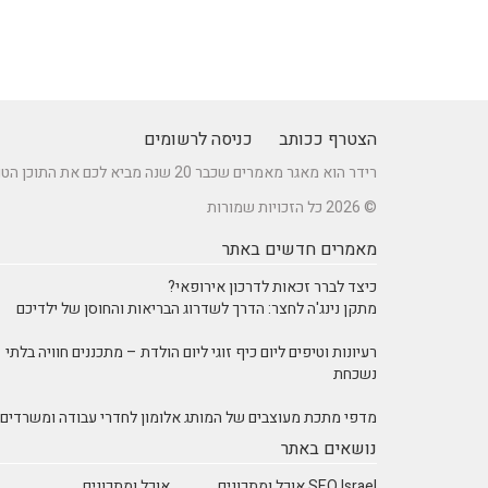
הצטרף ככותב
כניסה לרשומים
רידר הוא מאגר מאמרים שכבר 20 שנה מביא לכם את התוכן הטוב ביותר בישראל במגוון תחומים.
© 2026 כל הזכויות שמורות
מאמרים חדשים באתר
כיצד לברר זכאות לדרכון אירופאי?
מתקן נינג'ה לחצר: הדרך לשדרוג הבריאות והחוסן של ילדיכם
רעיונות וטיפים ליום כיף זוגי ליום הולדת – מתכננים חוויה בלתי
נשכחת
מדפי מתכת מעוצבים של המותג אלומון לחדרי עבודה ומשרדים
נושאים באתר
SEO Israel אוכל ומתכונים
אוכל ומתכונים