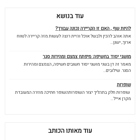
עוד בנושא
להיות שף , האם זו הקריירה נכונה עבורך?
אתה אוהב להכין ולבשל אוכל והיית רוצה לעשות מזה קריירה לטווח
ארוך, ישנן...
מושגי יסוד בחשיפה: מיפתח צמצם ומהירות סגר
מאמר זה דן בשני מושגי יסוד חשובים חשיפה, הצמצם ומהירות
הסגר. שילובים...
שופרות
שופרות חלק בתהליך יצור השופרותהשופר חתיכה מוזרה המעובדת
מקרן אייל...
עוד מאותו הכותב