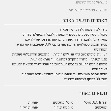
בישראל במגוון תחומים.
© 2026 כל הזכויות שמורות
מאמרים חדשים באתר
כיצד לברר זכאות לדרכון אירופאי?
ניהול מוניטין לעסקים קטנים – המפתח להצלחה בעולם תחרותי
מתקן נינג'ה לחצר: הדרך לשדרוג הבריאות והחוסן של ילדיכם
נהיגה חכמה: טכנולוגיות מתקדמות ברכבי SUV שמעצבות את הנהיגה
המודרנית
רעיונות וטיפים ליום כיף זוגי ליום הולדת – מתכננים חוויה בלתי נשכחת
מזגן רצפתי – פתרון מתקדם למיזוג אוויר מותאם אישית
טיפים לנהגים חדשים ברכבים חשמליים: כך תוכלו לנהל נכון את הטעינה
לאורך היום
מדפי מתכת מעוצבים של המותג אלומון לחדרי עבודה ומשרדים
תמא 38 כמנוף לצמיחה כלכלית
נושאים באתר
SEO Israel אוכל
אוכל ומתכונים
אומנות
ומתכונים
אומנות ובידור
אומנות ריקוד