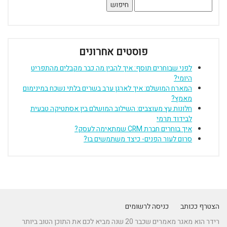
חיפוש:
פוסטים אחרונים
לפני שבוחרים תוסף: איך להבין מה כבר מקבלים מהתפריט
היומי?
המארח המושלם: איך לארגן ערב בשרים בלתי נשכח במינימום
מאמץ?
חלונות עץ מעוצבים: השילוב המושלם בין אסתטיקה טבעית
לבידוד תרמי
איך בוחרים חברת CRM שמתאימה לעסק?
סרום לעור הפנים- כיצד משתמשים בו?
הצטרף ככותב
כניסה לרשומים
רידר הוא מאגר מאמרים שכבר 20 שנה מביא לכם את התוכן הטוב ביותר