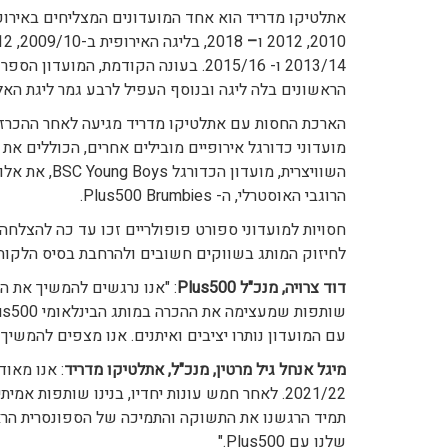
אתלטיקו מדריד הוא אחד המועדונים המצליחים באירופ
2010, 2012 ו
–
2013/14 ו- 2015/16. בעונה הקודמת, 
הראשונים בלה ליגה ובנוסף העפיל לרבע גמר ליגת האל
מועדוני כדורגל אירופיים מובילים אחרים, הכוללים א
השוויצרית, מו
הרוגבי האוסטרלי, ה- Plus500 Brumbies.
חסויות למועדוני ספורט פופולריים זכו עד כה להצלחה 
לחיזוק המותג בשווקים חשובים ולהרחבת בסיס הלקוחות של החברה וחי
דוד צרויה, מנכ"ל
Plus500
: "אנו נרגשים להמשיך את 
עם המועדון נותרו יציבים ואיתנים. אנו מצפים להמשיך ולתמוך
מיגל אנחל גיל מרטין, מנכ"ל, אתלטיקו מדריד
2021/22. לאחר חמש עונות יחדיו, בנינו שותפו
תמיד הרגשנו את התשוקה והתמיכה של הספונסרית הרא
שלנו עם Plus500."