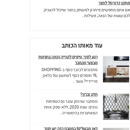
מתקן כדורסל לחצר
אם אתם מחפשים פיתרון למשחק בחצר שיכול להעניק
לכם שעות של הנאה, פעילות...
עוד מאותו הכותב
רגע לפני: טיפים לקנייה נכונה בחגיגות
מבצעי נובמבר
מתכננים לבזבז כסף ב-SHOPPING
IL? חוסכים כסף לשיגעון של בלאק
פריידיי? עשר...
חזק וברור!
מסתבר שהזמן עובר גם כשפחות
נהנים: שנת 2020, ללא ספק אחת
המאתגרות בהיסטוריה...
כאן מבשלים! במטבח הזה יש תנור