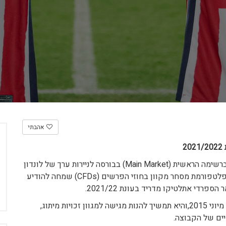
אהבתי
2
Plus500הישראלית הנסחרת ברשימה הראשית (Main Market) בבורסה לניירות ערך של לונדון
(סימול: PLUS) ונכללת במדד ה- FTSE 250, המפתחת פלטפורמת מסחר מקוון בחוזי הפרשים (CFDs) שמחה להודיע
רדי אתלטיקו מדריד בעונת 2021/22.
הינה נותנת החסות הראשית של המועדון החל מיוני 2015,והיא תמשיך להנות מגישה למגוון זכויות מיתוג,