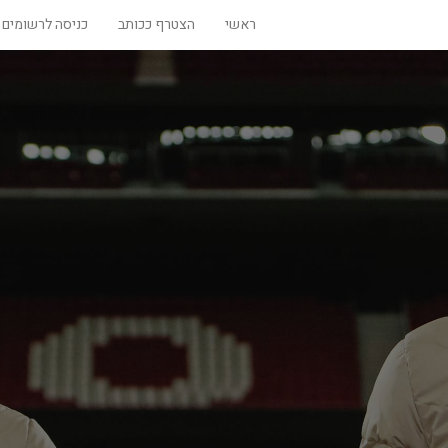
ראשי
הצטרף ככותב
כניסה לרשומים