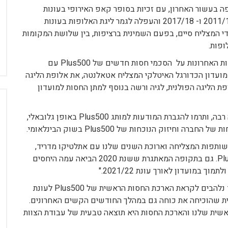
ה בעשור האחרון, עם זכיות בסופר קאפ האירופי בעונות
2018, בליגה האירופית ב-2009/10, 2011/12 ו- 2017/18 והעפלה לגמר ליגת האלופות בעונות
המועדון הספרדי המצליח סיים, בפעם השמינית ברציפות, בין שלושת המקומות
ופות.
הארכת החסות עם אתלטיקו מדריד מגיעה לאחר ההכרזות האחרונות על הסכמי חסות חדשים של Plus500 עם
ת מועדון הכדורגל האיטלקי המצליח אטאלנטה, את אלופת הליגה
עדון הכדורגל BSC Young Boys, את אלופת הליגה הפולנית, לגיה ורשה בנוסף למתן החסות למועדון
רבה,
ותרמו להגברת המודעות למותג Plus500 באופן גלובאלי,
זוק הנוכחות של Plus500 בשוק הבינלאומי.
השותפות המצליחה וארוכת השנים שלנו עם אתלטיקו מדריד,
שותפות שמעצימה את ההכרה במותג הבינלאומי Plus500. גם בתקופה המאתגרת ששנת 2020 הביאה עמה היחסים
 במועדון לאורך עונת 2021/22."
: אנו מאוד נלהבים לקראת הארכת החסות הראשית של Plus500 לעונת
ת אמיתית שהוכיחה את כוחה גם במהלך החודשים הקשים האחרונים.
שית שלנו והארכת החסות היא תוצאה טבעית של עבודת הצוות