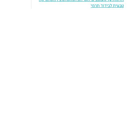
טבעית לבידוד תרמי
איך בוחרים חברת CRM שמתאימה לעסק?
סרום לעור הפנים- כיצד משתמשים בו?