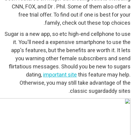
CNN, FOX, and Dr . Phil. 
free trial offer. To find
family, che
Sugar is a new app, so etc h
it. You'll need a expens
app's features, but the ben
you warning other fema
flirtatious messages. Sho
dating,
important si
Otherwise, you may sti
c