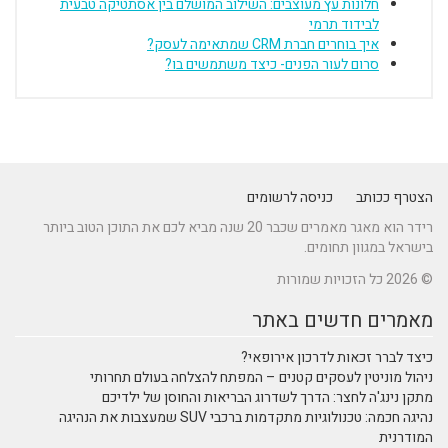
לוב המושלם בין אסתטיקה טבעית
 משתמשים בו
דר הוא מאגר מאמרים שכבר 20 שנה מביא לכם את התוכן הטוב ביותר
פתח להצלחה בעולם תחרותי
ריאות והחוסן של ילדיכם
נהיגה חכמה: טכנולוגיות מתקדמות ברכבי SUV שמעצבות את הנהיגה