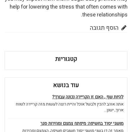
help for lowering the stre
וריות
 בנושא
כונה עבורך
ית רוצה לעשות מזה קריירה לטווח
מצם ומהירות סגר
ובים חשיפה, הצמצם ומהירות