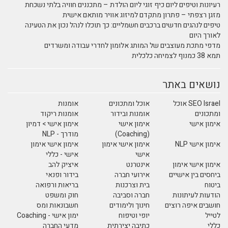
 הולדת – מתכננים חוויה בלתי נשכחת
 אוויר מותאם אישית
ם: כך תוכלו לנהל נכון את הטעינה
מון לחדרי עבודה ומשרדים
ונים
אומנות
ידור
אומנות ריקוד
י
אימון אישי > דמיון
מודרך - NLP
י אימון
אימון אישי אימון
אישי - כללי
איציק להב
רה
בידור ופנאי
ות
בריאות ורפואה
בה
חוק ומשפט
ודים
חשבונאות ומס
ח
ימון אישי - Coaching
רתית
מדעי החברה