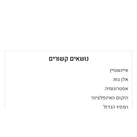
נושאים קשורים
איינשטיין
אלן גות
אסטרונומיה
היקום האינפלציוני
המפץ הגדול
מדע
קוסמולוגיה