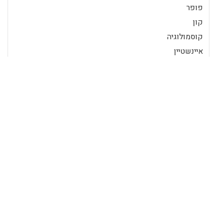
פופר
קון
קוסמולוגיה
איינשטיין
גלילאו
דקארט
ניסוי
פילוסופיה
פרדיגמה
קופרניקוס
תאוריה מדעית
תאוריית הכל