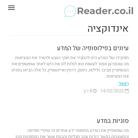
Toggle
gation
אינדוקציה
עיונים בפילוסופיה של המדע
תפקידו של המדע הינו להסביר את חוקי הטבע ולהאיר את המציאות.
מה שהמדען אמור לעשות הוא לגלות לנו את היש לאחר שחושפים את
המסתורין סביבו. גלילאו, ניוטון, דרווין ואיינשטיין, כל אלה הביאו בפנינו
את המציאות...
רפאל
14/02/2022
8 דק'
סוגיות במדע
מה שמאפיין את המדע מתחומי ידע אחרים זה שינויי תפיסה
והתעצבות במשך דורות עקב תגליות והבנות אשר את המסקנות מהן