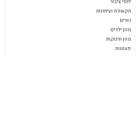
יחסי ציבור
תקשורת ועיתונות
הורים
מזון ילדים
מזון תינוקות
פעוטות
תינוקות
בריאות ורפואה
בריאות ילדים ותינוקות
הורות
משפחה וזוגיות
יחסי ציבור
יחסי ציבור באינטרנט
יחסי ציבור ברשת
מוצרי ילדים