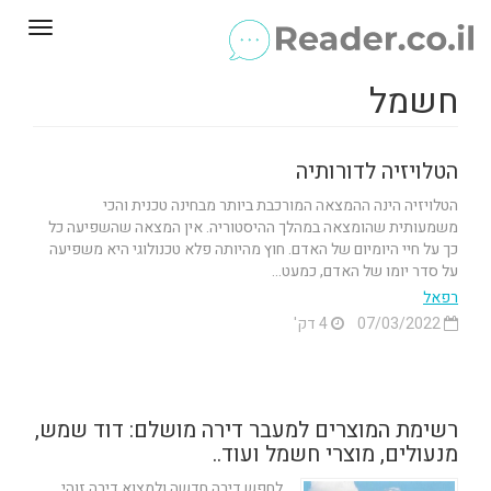
Toggle
gation
חשמל
הטלויזיה לדורותיה
הטלויזיה הינה ההמצאה המורכבת ביותר מבחינה טכנית והכי
משמעותית שהומצאה במהלך ההיסטוריה. אין המצאה שהשפיעה כל
כך על חיי היומיום של האדם. חוץ מהיותה פלא טכנולוגי היא משפיעה
על סדר יומו של האדם, כמעט...
רפאל
07/03/2022
4 דק'
רשימת המוצרים למעבר דירה מושלם: דוד שמש,
מנעולים, מוצרי חשמל ועוד..
לחפש דירה חדשה ולמצוא דירה זוהי