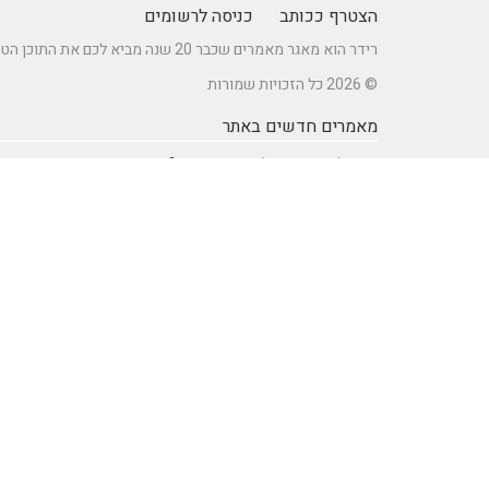
הצטרף ככותב
כניסה לרשומים
רידר הוא מאגר מאמרים שכבר 20 שנה מביא לכם את התוכן הטוב ביותר בישראל במגוון תחומים.
© 2026 כל הזכויות שמורות
מאמרים חדשים באתר
כיצד לברר זכאות לדרכון אירופאי?
מתקן נינג'ה לחצר: הדרך לשדרוג הבריאות והחוסן של ילדיכם
רעיונות וטיפים ליום כיף זוגי ליום הולדת – מתכננים חוויה בלתי
נשכחת
מדפי מתכת מעוצבים של המותג אלומון לחדרי עבודה ומשרדים
נושאים באתר
SEO Israel אוכל ומתכונים
אוכל ומתכונים
אימון אישי (Coaching)
אימון אישי > דמיון מודרך -
NLP
אינטרנט
איציק להב
בריאות ורפואה
הודעות לעיתונות
חשבונאות ומס
יופי וטיפוח