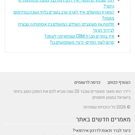
לפני שבוחרים תוסף: איך להבין מה כבר מקבלים מהתפריט
היומי?
המארח המושלם: איך לארגן ערב בשרים בלתי נשכח במינימום
מאמץ?
חלונות עץ מעוצבים: השילוב המושלם בין אסתטיקה טבעית
לבידוד תרמי
איך בוחרים חברת CRM שמתאימה לעסק?
סרום לעור הפנים- כיצד משתמשים בו?
הצטרף ככותב
כניסה לרשומים
רידר הוא מאגר מאמרים שכבר 20 שנה מביא לכם את התוכן הטוב ביותר
בישראל במגוון תחומים.
© 2026 כל הזכויות שמורות
מאמרים חדשים באתר
כיצד לברר זכאות לדרכון אירופאי?