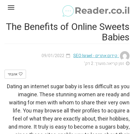
Toggle
gation
The Benefits of Online Sweets
Babies
09/01/2022
: קידום אתרים - SEO Israel
זמן קריאה מוערך: 2 דק'
אהבתי
Dating an internet sugar baby is less difficult as you
imagine. These stunning women are ready and
waiting for men with whom to share their very own
life. You may browse all their profiles to acquire a
feel of what they are exactly about, their hobbies,
and more. It truly is easy to become a sugars baby,