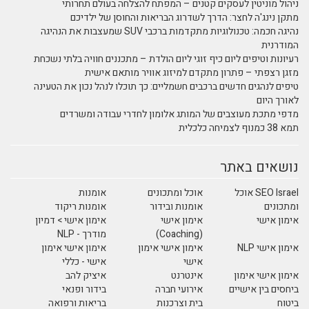
ניהול מוניטין לעסקים קטנים – המפתח להצלחה בעולם תחרותי
מתקן נינג'ה לחצר: הדרך לשדרוג הבריאות והחוסן של ילדיכם
נהיגה חכמה: טכנולוגיות מתקדמות ברכבי SUV שמעצבות את הנהיגה
המודרנית
רעיונות וטיפים ליום כיף זוגי ליום הולדת – מתכננים חוויה בלתי נשכחת
מזגן רצפתי – פתרון מתקדם למיזוג אוויר מותאם אישית
טיפים לנהגים חדשים ברכבים חשמליים: כך תוכלו לנהל נכון את הטעינה
לאורך היום
מדפי מתכת מעוצבים של המותג אלומון לחדרי עבודה ומשרדים
תמא 38 כמנוף לצמיחה כלכלית
נושאים באתר
SEO Israel אוכל
אוכל ומתכונים
אומנות
ומתכונים
אומנות ובידור
אומנות ריקוד
אימון אישי
אימון אישי
אימון אישי > דמיון
מודרך - NLP
(Coaching)
אימון אישי NLP
אימון אישי אימון
אימון אישי אימון
אישי
אישי - כללי
אימון אישי אימון
אינטרנט
איציק להב
ביחסים בין אישיים
אירועי חברה
בידור ופנאי
ביטוח
בית וצרכנות
בריאות ורפואה