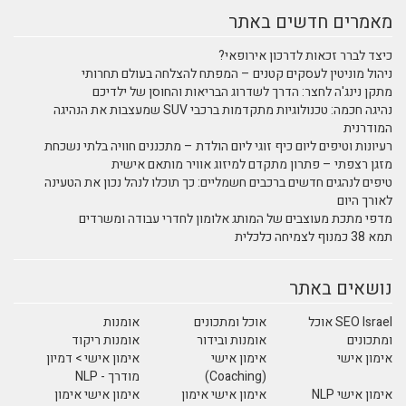
מאמרים חדשים באתר
כיצד לברר זכאות לדרכון אירופאי?
ניהול מוניטין לעסקים קטנים – המפתח להצלחה בעולם תחרותי
מתקן נינג'ה לחצר: הדרך לשדרוג הבריאות והחוסן של ילדיכם
נהיגה חכמה: טכנולוגיות מתקדמות ברכבי SUV שמעצבות את הנהיגה
המודרנית
רעיונות וטיפים ליום כיף זוגי ליום הולדת – מתכננים חוויה בלתי נשכחת
מזגן רצפתי – פתרון מתקדם למיזוג אוויר מותאם אישית
טיפים לנהגים חדשים ברכבים חשמליים: כך תוכלו לנהל נכון את הטעינה
לאורך היום
מדפי מתכת מעוצבים של המותג אלומון לחדרי עבודה ומשרדים
תמא 38 כמנוף לצמיחה כלכלית
נושאים באתר
SEO Israel אוכל
אוכל ומתכונים
אומנות
ומתכונים
אומנות ובידור
אומנות ריקוד
אימון אישי
אימון אישי
אימון אישי > דמיון
(Coaching)
מודרך - NLP
אימון אישי NLP
אימון אישי אימון
אימון אישי אימון