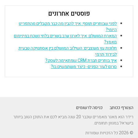
פוסטים אחרונים
לפני שבוחרים תוסף: איך להבין מה כבר מקבלים מהתפריט
היומי?
המארח המושלם: איך לארגן ערב בשרים בלתי נשכח במינימום
מאמץ?
חלונות עץ מעוצבים: השילוב המושלם בין אסתטיקה טבעית
לבידוד תרמי
איך בוחרים חברת CRM שמתאימה לעסק?
סרום לעור הפנים- כיצד משתמשים בו?
הצטרף ככותב
כניסה לרשומים
רידר הוא מאגר מאמרים שכבר 20 שנה מביא לכם את התוכן הטוב ביותר
בישראל במגוון תחומים.
© 2026 כל הזכויות שמורות