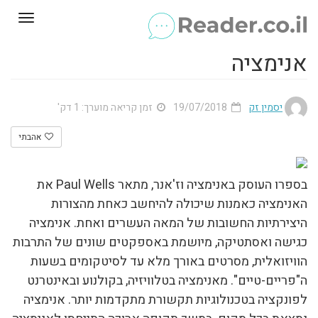
Toggle
gation
אנימציה
יסמין זק
19/07/2018
זמן קריאה מוערך: 1 דק'
אהבתי
בספרו העוסק באנימציה וז'אנר, מתאר Paul Wells את
האנימציה כאמנות שיכולה להיחשב כאחת מהצורות
היצירתיות החשובות של המאה העשרים ואחת. אנימציה
כגישה ואסתטיקה, מיושמת באספקטים שונים של התרבות
הוויזואלית, מסרטים באורך מלא עד לסיטקומים בשעות
ה"פריים-טיים". מאנימציה בטלוויזיה, בקולנוע ובאינטרנט
לפונקציה בטכנולוגיות תקשורת מתקדמות יותר. אנימציה