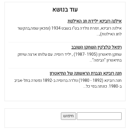
עוד בנושא
אילנה רובינא ילידת חג האילנות
אילנה רובינא, זמרת נולדה בט"ו בשבט 1934 (ומכאן שמה,בהקשר
לחג האילנות),...
רפאל קלצ'קין השחקן השובב
שחקן תיאטרון (1905 -1987) , יליד רוסיה. עם עלותו ארצה שיחק
בתיאטרון "הבימה"...
חנה רובינא הגברת הראשונה של התיאטרון
חנה רובינא (1892 - 1980) נולדה ברוסיה ב-1892 נפטרה בתל-אביב
ב-1980. כונתה בפי כל...
חיפוש: