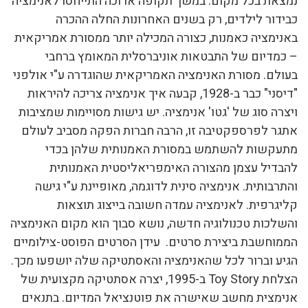
נמצאת בכל מקום. במשך תקופה ארוכה התייחסו לאנימציה
כבידור לילדים, רק בשנים האחרונות החלה ההכרה
באנימציה כאמנות, כצורה המכילה יותר ממסורת אמריקאית
– כמדיום של התבטאות אוניברסלית המאומץ ברחבי
בעולם. מסורת האנימציה האמריקאית שהוגדרה ע"י אולפני
"דיסני" כבר ב-1928, קבעה איך אנימציה צריכה להיראות
ויצרה סוג של 'גטו' אנימציה. יש גישות מסויימות שמציבות
אתגר לפרספקטיבה זו, הרבה חברות הפקה מסביב לעולם
מתעקשות להשתמש במסורת האמנותית שלהן בכדי
להבדיל עצמן מהצורה האימפריאליסטית האמנותית
והתרבותית. אנימציה סינית לדוגמה, מאופיינת ע"י גישה
קליגרפית. לאנימציה עמדה חשובה בייצוג תוצאות
והשלכות טכנולוגיה חדשה, נושא סבוך הוא מקום האנימציה
הממוחשבת ביצירת סרטים. עידן הסרטים הפוסט-צילומיים
הגיע וברור לכל שהאנימציה והאסתטיקה שלה יושפעו מכך.
הצלחת Toy Story ב-1995, יצרה אסתטיקה מקצועית של
אנימצית מחשב שאישרה את פוטנציאל המדיום. בתנאים