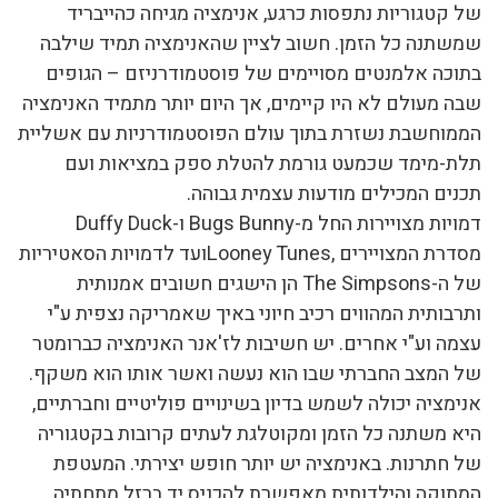
של קטגוריות נתפסות כרגע, אנימציה מגיחה כהייבריד
שמשתנה כל הזמן. חשוב לציין שהאנימציה תמיד שילבה
בתוכה אלמנטים מסויימים של פוסטמודרניזם – הגופים
שבה מעולם לא היו קיימים, אך היום יותר מתמיד האנימציה
הממוחשבת נשזרת בתוך עולם הפוסטמודרניות עם אשליית
תלת-מימד שכמעט גורמת להטלת ספק במציאות ועם
תכנים המכילים מודעות עצמית גבוהה.
דמויות מצויירות החל מ-Bugs Bunny ו-Duffy Duck
מסדרת המצויירים ,Looney Tunesועד לדמויות הסאטיריות
של ה-The Simpsons הן הישגים חשובים אמנותית
ותרבותית המהווים רכיב חיוני באיך שאמריקה נצפית ע"י
עצמה וע"י אחרים. יש חשיבות לז'אנר האנימציה כברומטר
של המצב החברתי שבו הוא נעשה ואשר אותו הוא משקף.
אנימציה יכולה לשמש בדיון בשינויים פוליטיים וחברתיים,
היא משתנה כל הזמן ומקוטלגת לעתים קרובות בקטגוריה
של חתרנות. באנימציה יש יותר חופש יצירתי. המעטפת
המתוקה והילדותית מאפשרת להכניס יד ברזל מתחתיה.