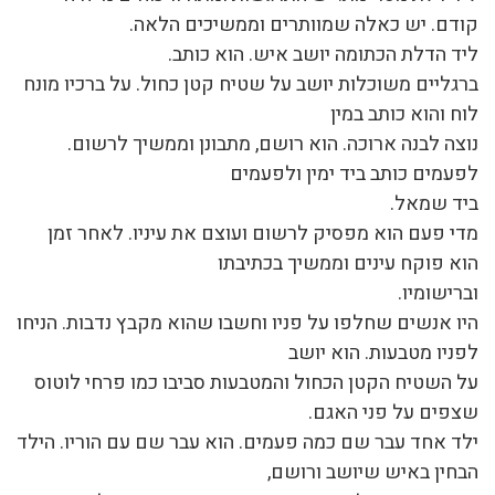
קודם. יש כאלה שמוותרים וממשיכים הלאה.
ליד הדלת הכתומה יושב איש. הוא כותב.
ברגליים משוכלות יושב על שטיח קטן כחול. על ברכיו מונח
לוח והוא כותב במין
נוצה לבנה ארוכה. הוא רושם, מתבונן וממשיך לרשום.
לפעמים כותב ביד ימין ולפעמים
ביד שמאל.
מדי פעם הוא מפסיק לרשום ועוצם את עיניו. לאחר זמן
הוא פוקח עינים וממשיך בכתיבתו
וברישומיו.
היו אנשים שחלפו על פניו וחשבו שהוא מקבץ נדבות. הניחו
לפניו מטבעות. הוא יושב
על השטיח הקטן הכחול והמטבעות סביבו כמו פרחי לוטוס
שצפים על פני האגם.
ילד אחד עבר שם כמה פעמים. הוא עבר שם עם הוריו. הילד
הבחין באיש שיושב ורושם,