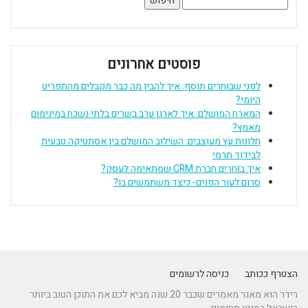
פוסטים אחרונים
לפני שבוחרים תוסף: איך להבין מה כבר מקבלים מהתפריט
היומי?
המארח המושלם: איך לארגן ערב בשרים בלתי נשכח במינימום
מאמץ?
חלונות עץ מעוצבים: השילוב המושלם בין אסתטיקה טבעית
לבידוד תרמי
איך בוחרים חברת CRM שמתאימה לעסק?
סרום לעור הפנים- כיצד משתמשים בו?
הצטרף ככותב
כניסה לרשומים
רידר הוא מאגר מאמרים שכבר 20 שנה מביא לכם את התוכן הטוב ביותר