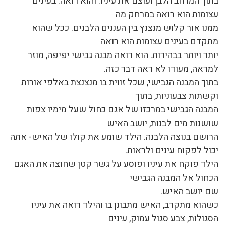
בתוך המרחב הלבן ועוצם את עיניו. והוא רואה. בעינים
עצומות הוא רואה במרחק מה
ממנו אור קלוש מנצנץ בין העננים הלבנים. ככל שהוא
מתקדם בעינים עצומות הוא רואה
יותר ויותר בבהירות. הוא רואה מבנה גבישי יפיפה, מוזר
למראה, מעודו לא ראה דבר כזה.
בתוך המבנה הגבישי, שכל זווית בו מנצנצת באלפי אורות
וקשתות צבעוניות, בתוך
המבנה הגבישי במרכזו של אגם כחול שעל מימיו צפות
שושנות מים לבנות, יושב האיש
הרושם בנוצה הלבנה. הילד שומע את קולו של האיש- אתה
יכול לפקוח עינים ולראות.
הילד פוקח את עיניו ופוסע על גשר קטן שחוצה את האגם
הכחול אל המבנה הגבישי
שם יושב האיש.
כשהוא מתקרב, האיש מתבונן בו והילד רואה את עיניו
הסגולות, צבע סגול עמוק, עינים