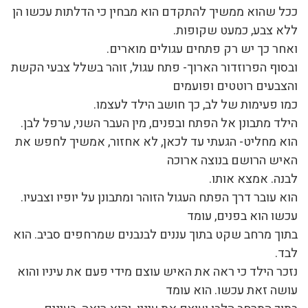
ככל שהוא ממשיך להתקדם הוא מבחין כי הדלתות עכשו הן
ללא צבע, כמעט שקופות.
ואחר כך יש רק פתחים עגולים מוארים.
ובסוף הפרוזדור הארוך- פתח עגול, זוהר בשלל צבעי הקשת
והצבעים רוטטים ופועמים
כמו פעימות של לב, כך חושב הילד לעצמו.
הילד מתבונן אל הפתח ובפנים, מין העבר השני, ערפל לבן.
הוא מחליט- הגעתי עד לכאן, לא אחזור, אמשיך לחפש את
האיש הרושם בנוצה ארוכה
לבנה. אמצא אותו.
הוא עובר דרך הפתח העגול הזוהר ומתבונן על יופיו וצבעיו.
עכשו הוא בפנים, עומד
בתוך מרחב שקט בתוך עננים לבנבנים שמרחפים סביב. הוא
לבד.
נזכר הילד כי ראה את האיש עוצם מידי פעם את עיניו והוא
עושה זאת עכשו. הוא עומד