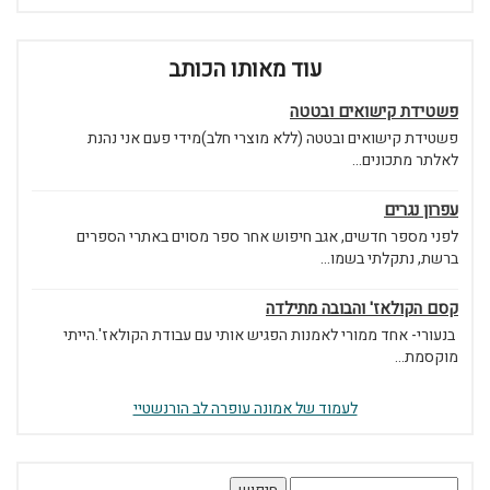
עוד מאותו הכותב
פשטידת קישואים ובטטה
פשטידת קישואים ובטטה (ללא מוצרי חלב)מידי פעם אני נהנת
לאלתר מתכונים...
עפרון נגרים
לפני מספר חדשים, אגב חיפוש אחר ספר מסוים באתרי הספרים
ברשת, נתקלתי בשמו...
קסם הקולאז' והבובה מתילדה
בנעורי- אחד ממורי לאמנות הפגיש אותי עם עבודת הקולאז'.הייתי
מוקסמת...
לעמוד של אמונה עופרה לב הורנשטיי
חיפוש: