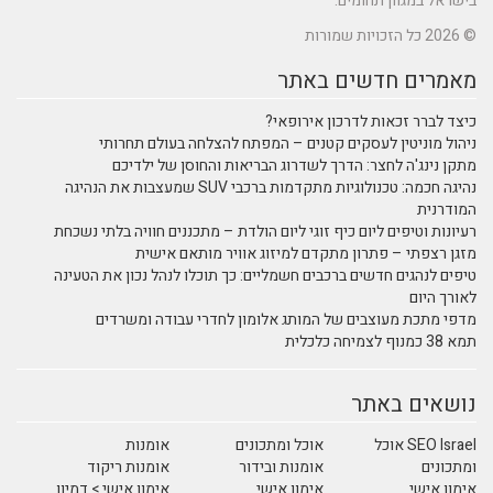
בישראל במגוון תחומים.
© 2026 כל הזכויות שמורות
מאמרים חדשים באתר
כיצד לברר זכאות לדרכון אירופאי?
ניהול מוניטין לעסקים קטנים – המפתח להצלחה בעולם תחרותי
מתקן נינג'ה לחצר: הדרך לשדרוג הבריאות והחוסן של ילדיכם
נהיגה חכמה: טכנולוגיות מתקדמות ברכבי SUV שמעצבות את הנהיגה
המודרנית
רעיונות וטיפים ליום כיף זוגי ליום הולדת – מתכננים חוויה בלתי נשכחת
מזגן רצפתי – פתרון מתקדם למיזוג אוויר מותאם אישית
טיפים לנהגים חדשים ברכבים חשמליים: כך תוכלו לנהל נכון את הטעינה
לאורך היום
מדפי מתכת מעוצבים של המותג אלומון לחדרי עבודה ומשרדים
תמא 38 כמנוף לצמיחה כלכלית
נושאים באתר
SEO Israel אוכל
אוכל ומתכונים
אומנות
ומתכונים
אומנות ובידור
אומנות ריקוד
אימון אישי
אימון אישי
אימון אישי > דמיון