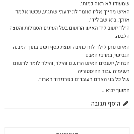
שמעודו לא ראה כמותן.
האיש מחייך אליו ואומר לו: ידעתי שתגיע, עכשו אלמד
אותך, בוא שב לידי.
הילד יושב ליד האיש הרושם בעל העינים הסגולות והנוצה
הלבנה.
האיש נותן לילד לוח כתיבה ונוצת כסף ושם בתוך המבנה
הגבישי, במרכז האגם
הכחול, יושבים האיש הרושם והילד, והילד לומד לרשום
רשימות עבור ההיסטוריה
של כל בני האדם העוברים בפרוזדור הארוך.
המשך יבוא…
הוסף תגובה