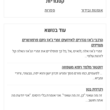
קטגוריות
אומנות ובידור
ספרות
עוד בנושא
הרכבי ג'אז נהדרים לאירועים זמרי ג'אז הינם פרפורמרים
מצויינים
זמרי ג'אז אלה ,לואיס ,אל ,כל כך פופלרים את זמרי הג'אז האלה קל
לזהות עלפי...
דוקטור מלמד רופא משפחה
... לפעמים, כמו מורם מסך ומגיע זכרון ישן והוא יפה, צבעוני, ציורי
ומביא...
רקדנית בטן
זה מה שאני."כן, זה מה שאני". אני אומרת בלי היסוס. "אני יודעת מה
אתה חושב....