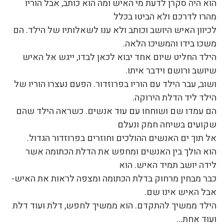
הוא היה סקרן לדעת מי האיש ומה הוא כותב, אבל הוריו
מהרו לדרכם ולא הביטו בכלל
לכיוון האיש היושב וכותב ולא ענו לשאלותיו של הילד. הם
משכו בידו והמשיכו הלאה.
הילד החליט שיום אחד יבוא לכאן לבדו, ייגש אל האיש
שיושב ורושם וידבר איתו.
ושוב, עבר הילד עם הוריו בפרוזדור. הפעם נעצרו הוריו של
הילד ליד הדלת הירוקה.
הם עמדו שם ושוחחו עם עוד אנשים. כשראה הילד שהם
שקועים בשיחה חמק ונעלם
אל תוך ים האנשים ההולכים וחוזרים בפרוזדור הגדול.
הוא הולך בין האנשים ומחפש את הדלת הכתומה אשר
לידה יושב תמיד האיש. הוא
כבר מבחין מרחוק בדלת הכתומה ומצפה לראות את האיש-
אבל האיש אינו שם.
הילד ממשיך להתקדם. הוא ממשיך לחפש, דלת ועוד דלת
ועוד אחת…