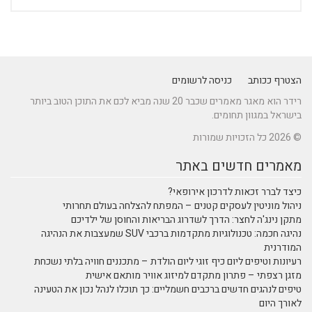
הצטרף ככותב
כניסה לרשומים
רידר הוא מאגר מאמרים שכבר 20 שנה מביא לכם את התוכן הטוב ביותר
בישראל במגוון תחומים.
© 2026 כל הזכויות שמורות
מאמרים חדשים באתר
כיצד לברר זכאות לדרכון אירופאי?
ניהול מוניטין לעסקים קטנים – המפתח להצלחה בעולם תחרותי
מתקן נינג'ה לחצר: הדרך לשדרוג הבריאות והחוסן של ילדיכם
נהיגה חכמה: טכנולוגיות מתקדמות ברכבי SUV שמעצבות את הנהיגה
המודרנית
רעיונות וטיפים ליום כיף זוגי ליום הולדת – מתכננים חוויה בלתי נשכחת
מזגן רצפתי – פתרון מתקדם למיזוג אוויר מותאם אישית
טיפים לנהגים חדשים ברכבים חשמליים: כך תוכלו לנהל נכון את הטעינה
לאורך היום