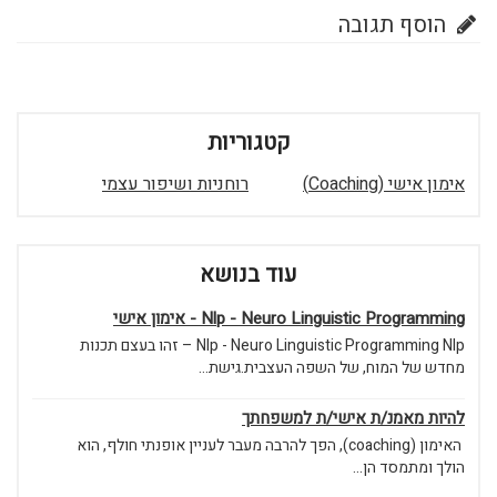
הוסף תגובה
קטגוריות
אימון אישי (Coaching)
רוחניות ושיפור עצמי
עוד בנושא
Nlp - Neuro Linguistic Programming - אימון אישי
Nlp - Neuro Linguistic Programming Nlp – זהו בעצם תכנות
מחדש של המוח, של השפה העצבית.גישת...
להיות מאמנ/ת אישי/ת למשפחתך
האימון (coaching), הפך להרבה מעבר לעניין אופנתי חולף, הוא
הולך ומתמסד הן...