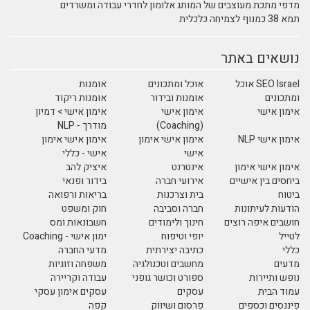
מדפי מתכת מעוצבים של המותג אלומון לחדרי עבודה ומשרדים
תמא 38 כמנוף לצמיחה כלכלית
נושאים באתר
SEO Israel אוכל
אוכל ומתכונים
אומנות
ומתכונים
אומנות ובידור
אומנות ריקוד
אימון אישי
אימון אישי
אימון אישי > דמיון
(Coaching)
מודרך - NLP
אימון אישי NLP
אימון אישי אימון
אימון אישי אימון
אישי
אישי - כללי
אימון אישי אימון
אינטרנט
איציק להב
ביחסים בין אישיים
אירועי חברה
בידור ופנאי
ביטוח
בית וצרכנות
בריאות ורפואה
הודעות לעיתונות
חברה וסביבה
חוק ומשפט
חושבים איפה רוצים
חינוך ולימודים
חשבונאות ומס
לטייל
יופי וטיפוח
ימון אישי - Coaching
כללי
כתיבה יצירתית
מדעי החברה
מדעים
מחשבים וטכנולגיה
משפחה וזוגיות
נופש ותיירות
ספורט וכושר גופני
עבודה וקריירה
עמוד הבית
עסקים
עסקים אימון עסקי
פיננסים וכספים
פרסום ושיווק
קפה