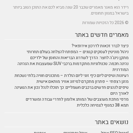
רידר הוא מאגר מאמרים שכבר 20 שנה מביא לכם את התוכן הטוב ביותר
בישראל במגוון תחומים.
© 2026 כל הזכויות שמורות
מאמרים חדשים באתר
כיצד לברר זכאות לדרכון אירופאי?
ניהול מוניטין לעסקים קטנים – המפתח להצלחה בעולם תחרותי
מתקן נינג'ה לחצר: הדרך לשדרוג הבריאות והחוסן של ילדיכם
נהיגה חכמה: טכנולוגיות מתקדמות ברכבי SUV שמעצבות את הנהיגה
המודרנית
רעיונות וטיפים ליום כיף זוגי ליום הולדת – מתכננים חוויה בלתי נשכחת
מזגן רצפתי – פתרון מתקדם למיזוג אוויר מותאם אישית
טיפים לנהגים חדשים ברכבים חשמליים: כך תוכלו לנהל נכון את הטעינה
לאורך היום
מדפי מתכת מעוצבים של המותג אלומון לחדרי עבודה ומשרדים
תמא 38 כמנוף לצמיחה כלכלית
נושאים באתר