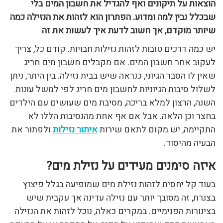
הוצאות על תיקונים ואף להגדיל את חשבון המים בלי
שבכלל נבין למה ומדוע. הפתרון הוא לזהות את הנזילה כמה
שיותר מוקדם, אך חשוב לדעת איך לעשות את זה
יש כמה דרכים טובות לזהות נזילות חבויות. קודם כל, צריך
לעקוב אחר חשבון המים. אם מקבלים חשבון מים חריג
שאין לו הסבר הגיוני, כנראה שיש בבית נזילה. בין היתר, ניתן
לשלול סיבות הגיוניות לחשבון מים חריג לפי למשל עונות
השנה, הרצון למלא בריכה, מסיבת מים שעושים עם הילדים
בחצר וכן הלאה. אבל אם אף אחת מהנסיבות הללו לא
התקיימה, יש מקום לתאם שירות
איתור נזילות
ולפתור את
הבעיה מהיסוד.
איזה סימנים מעידים על נזילת מים?
בעוד קל יחסית לזהות נזילת מים שמופיעה בגלל פיצוץ
בצנרת, זה מסובך יותר עם נזילה עדינה אך עקבית שיש
בצינורות הפנימיים. במקרים כאלה, נוכל לזהות את הנזילה