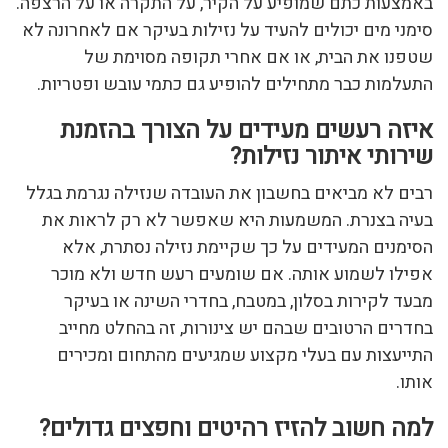
באמצעות כתם שמופיע על הקיר, על התקרה או על הרצפה.
סימני מים יכולים להעיד על נזילות בעיקר אם לאחרונה לא
שטפנו את הבית, או אם אחרי תקופה מסוימת של
התעלמות כבר מתחילים להופיע גם כתמי עובש ופטריות.
איזה רעשים מעידים על הצורך בהזמנת
שירותי איתור נזילות?
רבים לא מביאים בחשבון את העובדה שנזילה נגרמת בגלל
בעיה בצנרת. המשמעות היא שאפשר לא רק לראות את
הסימנים המעידים על כך שקיימת נזילה נסתרת, אלא
אפילו לשמוע אותה. אם שומעים רעש חדש ולא מוכר
מבעד לקירות בסלון, במטבח, בחדרי השינה או בעיקר
בחדרים הרטובים שבהם יש צינורות, זה בהחלט מחייב
התייעצות עם בעלי מקצוע שמגיעים מהתחום ומכירים
אותו.
למה חשוב להזיז רהיטים וחפצים גדולים?