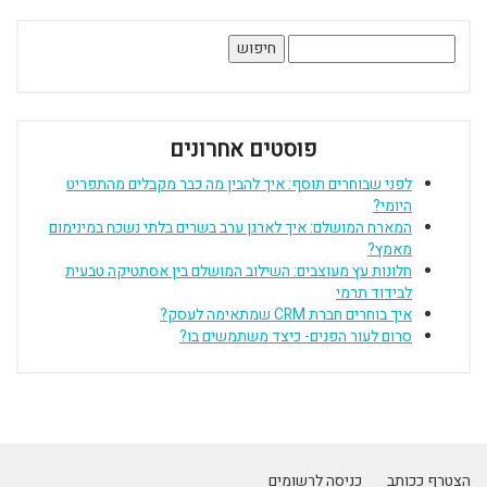
חיפוש:
פוסטים אחרונים
לפני שבוחרים תוסף: איך להבין מה כבר מקבלים מהתפריט
היומי?
המארח המושלם: איך לארגן ערב בשרים בלתי נשכח במינימום
מאמץ?
חלונות עץ מעוצבים: השילוב המושלם בין אסתטיקה טבעית
לבידוד תרמי
איך בוחרים חברת CRM שמתאימה לעסק?
סרום לעור הפנים- כיצד משתמשים בו?
הצטרף ככותב
כניסה לרשומים