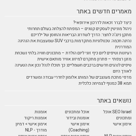
מאמרים חדשים באתר
כיצד לברר זכאות לדרכון אירופאי?
ניהול מוניטין לעסקים קטנים – המפתח להצלחה בעולם תחרותי
מתקן נינג'ה לחצר: הדרך לשדרוג הבריאות והחוסן של ילדיכם
נהיגה חכמה: טכנולוגיות מתקדמות ברכבי SUV שמעצבות את הנהיגה
המודרנית
רעיונות וטיפים ליום כיף זוגי ליום הולדת – מתכננים חוויה בלתי נשכחת
מזגן רצפתי – פתרון מתקדם למיזוג אוויר מותאם אישית
טיפים לנהגים חדשים ברכבים חשמליים: כך תוכלו לנהל נכון את הטעינה
לאורך היום
מדפי מתכת מעוצבים של המותג אלומון לחדרי עבודה ומשרדים
תמא 38 כמנוף לצמיחה כלכלית
נושאים באתר
SEO Israel אוכל
אוכל ומתכונים
אומנות
ומתכונים
אומנות ובידור
אומנות ריקוד
אימון אישי
אימון אישי
אימון אישי > דמיון
(Coaching)
מודרך - NLP