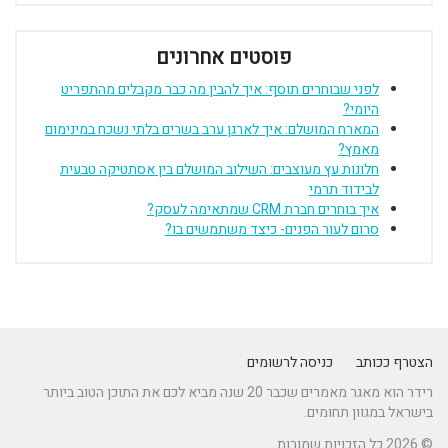
פוסטים אחרונים
לפני שבוחרים תוסף: איך להבין מה כבר מקבלים מהתפריט
היומי?
המארח המושלם: איך לארגן ערב בשרים בלתי נשכח במינימום
מאמץ?
חלונות עץ מעוצבים: השילוב המושלם בין אסתטיקה טבעית
לבידוד תרמי
איך בוחרים חברת CRM שמתאימה לעסק?
סרום לעור הפנים- כיצד משתמשים בו?
הצטרף ככותב
כניסה לרשומים
רידר הוא מאגר מאמרים שכבר 20 שנה מביא לכם את התוכן הטוב ביותר
בישראל במגוון תחומים.
© 2026 כל הזכויות שמורות