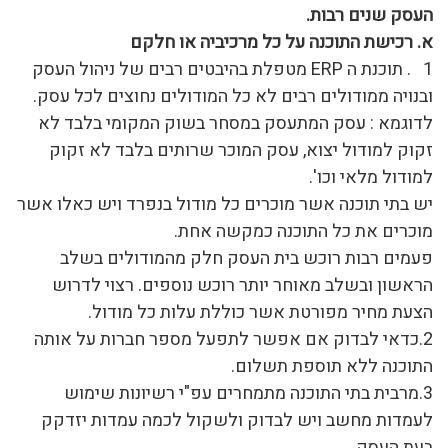
העסק שנים רבות
.
א
.
רכישת התוכנה על כל מרכיביה או חלקם
1 . תוכנת ה ERP מטפלת בהיבטים רבים של ניהול העסק
ובנויה ממודולים רבים לא כל המודולים נחוצים לכל עסק.
לדוגמא : עסק המתעסק במסחר בשוק המקומי בלבד לא
זקוק למודול יצוא, עסק המוכר שרותים בלבד לא זקוק
למודול מלאי וכו'.
יש בתי תוכנה אשר מוכרים כל מודול בנפרד ויש כאלו אשר
מוכרים את כל התוכנה כמקשה אחת.
פעמים רבות רוכש בית העסק חלק מהמודולים בשלב
הראשון ובשלב מאוחר יותר רוכש נוספים. רצוי לדרוש
הצעת מחיר מפורטת אשר כוללת עלות כל מודול.
2.כדאי לבדוק אם אפשר לתפעל מספר חברות על אותה
התוכנה ללא תוספת תשלום.
3.מרבית בתי התוכנה מתמחרים עפ"י רשיונות שימוש
לעמדות מחשב ויש לבדוק ולשקול לכמה עמדות יזדקק
בעת העסק