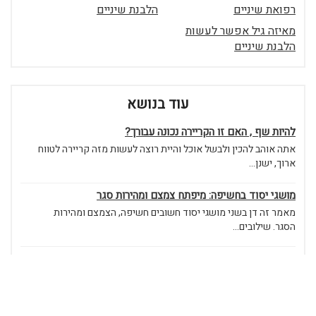
רפואת שיניים
הלבנת שיניים
מאיזה גיל אפשר לעשות
הלבנת שיניים
עוד בנושא
להיות שף , האם זו הקריירה נכונה עבורך?
אתה אוהב להכין ולבשל אוכל והיית רוצה לעשות מזה קריירה לטווח
ארוך, ישנן...
מושגי יסוד בחשיפה: מיפתח צמצם ומהירות סגר
מאמר זה דן בשני מושגי יסוד חשובים חשיפה, הצמצם ומהירות
הסגר. שילובים...
שופרות
שופרות חלק בתהליך יצור השופרותהשופר חתיכה מוזרה המעובדת
מקרן אייל...