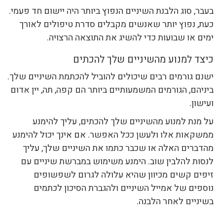
בעבר, סוג הלבנת השיניים הנפוץ ביותר היה יישום חד פעמי.
כעת, נפוץ יותר שאנשים מקבלים סדרת טיפולים לאורך
ימים או שבועות כדי להשיג את התוצאה הרצויה.
כיצד למנוע מהשיניים שלך להכתים
ישנם גורמים רבים שיכולים להוביל להכתמת השיניים שלך.
ביניהם, הגורמים המשמעותיים ביותר הם קפה, תה, יין אדום
ועישון.
על מנת למנוע מהשיניים שלך להכתים, עליך להימנע
ממשקאות אלו ולעשן ככל האפשר. אם אינך יכול להימנע
מהדברים האלה או שכבר כתמו את השיניים שלך, עליך
לנסות להלבין שוב. הימנע משימוש במברשת שיניים עם
זיפים קשים מכיוון שהיא עלולה לגרום לשפשופים
נוספים של אמייל השיניים ולהגברת הסיכון לכתמים
בשיניים לאחר הלבנה.