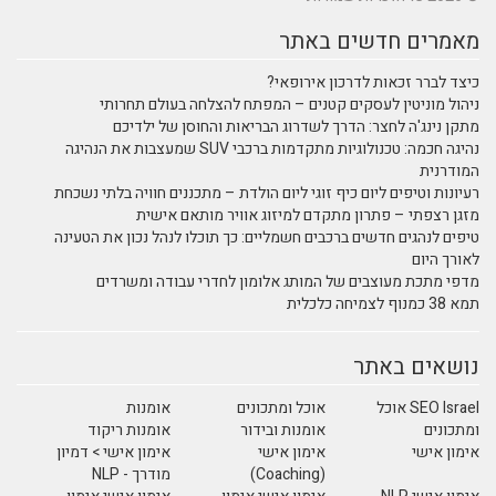
מאמרים חדשים באתר
כיצד לברר זכאות לדרכון אירופאי?
ניהול מוניטין לעסקים קטנים – המפתח להצלחה בעולם תחרותי
מתקן נינג'ה לחצר: הדרך לשדרוג הבריאות והחוסן של ילדיכם
נהיגה חכמה: טכנולוגיות מתקדמות ברכבי SUV שמעצבות את הנהיגה
המודרנית
רעיונות וטיפים ליום כיף זוגי ליום הולדת – מתכננים חוויה בלתי נשכחת
מזגן רצפתי – פתרון מתקדם למיזוג אוויר מותאם אישית
טיפים לנהגים חדשים ברכבים חשמליים: כך תוכלו לנהל נכון את הטעינה
לאורך היום
מדפי מתכת מעוצבים של המותג אלומון לחדרי עבודה ומשרדים
תמא 38 כמנוף לצמיחה כלכלית
נושאים באתר
SEO Israel אוכל
אוכל ומתכונים
אומנות
ומתכונים
אומנות ובידור
אומנות ריקוד
אימון אישי
אימון אישי
אימון אישי > דמיון
(Coaching)
מודרך - NLP