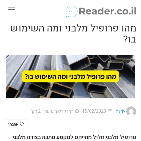
Toggle
gation
מהו פרופיל מלבני ומה השימוש
בו?
Yariv
15/02/2023
זמן קריאה מוערך: 2 דק'
אהבתי
פרופיל מלבני חלול מתייחס למקטע מתכת בצורת מלבני