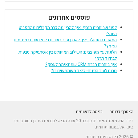
פוסטים אחרונים
לפני שבוחרים תוסף: איך להבין מה כבר מקבלים מהתפריט
היומי?
המארח המושלם: איך לארגן ערב בשרים בלתי נשכח במינימום
מאמץ?
חלונות עץ מעוצבים: השילוב המושלם בין אסתטיקה טבעית
לבידוד תרמי
איך בוחרים חברת CRM שמתאימה לעסק?
סרום לעור הפנים- כיצד משתמשים בו?
הצטרף ככותב
כניסה לרשומים
רידר הוא מאגר מאמרים שכבר 20 שנה מביא לכם את התוכן הטוב ביותר
בישראל במגוון תחומים.
© 2026 כל הזכויות שמורות