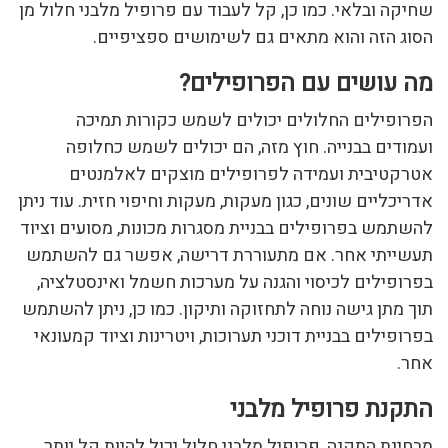
שחיקה ובלאי. כמו כן, קל לעבוד עם פרופיל מלבני חלול מן
הסוג הזה והוא מתאים גם לשימושים ספציפיים.
מה עושים עם הפרופילים?
הפרופילים החלולים יכולים לשמש כקורות תמיכה
ועמודים בבנייה. חוץ מזה, הם יכולים לשמש כחלופה
אטרקטיבית ועמידה לפרופילים מוצקים לאלמנטים
אדריכליים שונים, כגון מעקות, מעקות וחיפוי חזית. עוד ניתן
להשתמש בפרופילים בבניית מסגרות מכונות, מסועים וציוד
תעשייתי אחר. אם מתעוררת דרישה, אפשר גם להשתמש
בפרופילים לכיסוי והגנה על מערכות חשמל ואינסטלציה,
תוך מתן גישה נוחה לתחזוקה ותיקון. כמו כן, ניתן להשתמש
בפרופילים בבניית דוכני תערוכות, ויטרינות וציוד קמעונאי
אחר.
התקנת פרופיל מלבני
מבחינת התקנה, פרופיל מלבני חלול יכול להיות קל יותר