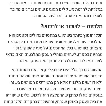
אותם מגלים שכבר יצאו פתרונות חדשים. בין אם מדובר
במלגזות להרמת משקלים מסוגים שונים ובין אם מדובר
לעגלות ומדפים לאחסון נכון של הסחורה.
מלגזות – לשכור או לרכוש?
הכלי הנפוץ ביותר בשימוש במחסנים גדולים וקטנים הוא
המלגזה. ישנן מלגזות מסוגים שונים ולא תמיד כל הסוגים
נמצאים בשימוש בכל המחסנים. על מנת להשקיע נכון
מבחינה כספית, לעיתים מנהלי העסק מתלבטים האם כדאי
לשכור או לרכוש מלגזות למחסן של העסק שלהם.
התשובה בדרך כלל אינדיבידואלית, אך הקו המנחה הוא
תדירות השימוש: ישנם עסקים שהמחסנים שלהם קטנים
ולא דורשים מלגזות אלא רק בתאריכים מסוימים בשנה,
וישנם עסקים שהשימוש במלגזה הוא דבר שבשגרה.
בעסקים כאלו כמובן שההמלצה היא לרכוש כלים שישרתו
את בית העסק באופן שגרתי, וההשכרה במקרים הללו פחות