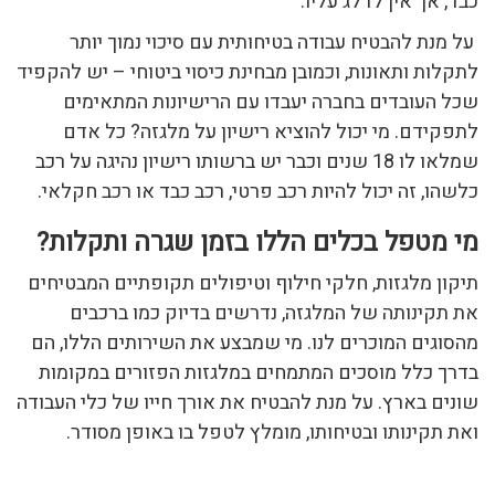
כבד, אך אין לדלג עליו.
על מנת להבטיח עבודה בטיחותית עם סיכוי נמוך יותר
לתקלות ותאונות, וכמובן מבחינת כיסוי ביטוחי – יש להקפיד
שכל העובדים בחברה יעבדו עם הרישיונות המתאימים
לתפקידם. מי יכול להוציא רישיון על מלגזה? כל אדם
שמלאו לו 18 שנים וכבר יש ברשותו רישיון נהיגה על רכב
כלשהו, זה יכול להיות רכב פרטי, רכב כבד או רכב חקלאי.
מי מטפל בכלים הללו בזמן שגרה ותקלות?
תיקון מלגזות, חלקי חילוף וטיפולים תקופתיים המבטיחים
את תקינותה של המלגזה, נדרשים בדיוק כמו ברכבים
מהסוגים המוכרים לנו. מי שמבצע את השירותים הללו, הם
בדרך כלל מוסכים המתמחים במלגזות הפזורים במקומות
שונים בארץ. על מנת להבטיח את אורך חייו של כלי העבודה
ואת תקינותו ובטיחותו, מומלץ לטפל בו באופן מסודר.