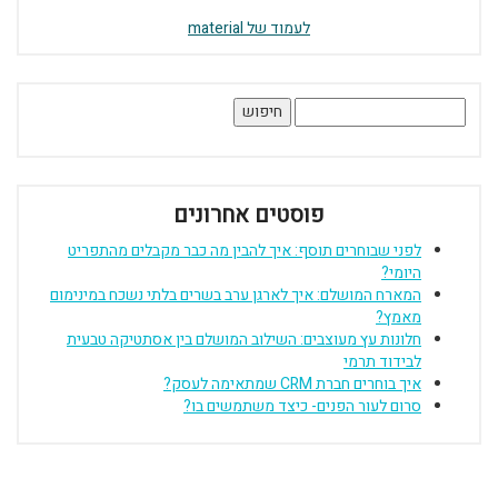
לעמוד של material
חיפוש:
פוסטים אחרונים
לפני שבוחרים תוסף: איך להבין מה כבר מקבלים מהתפריט
היומי?
המארח המושלם: איך לארגן ערב בשרים בלתי נשכח במינימום
מאמץ?
חלונות עץ מעוצבים: השילוב המושלם בין אסתטיקה טבעית
לבידוד תרמי
איך בוחרים חברת CRM שמתאימה לעסק?
סרום לעור הפנים- כיצד משתמשים בו?