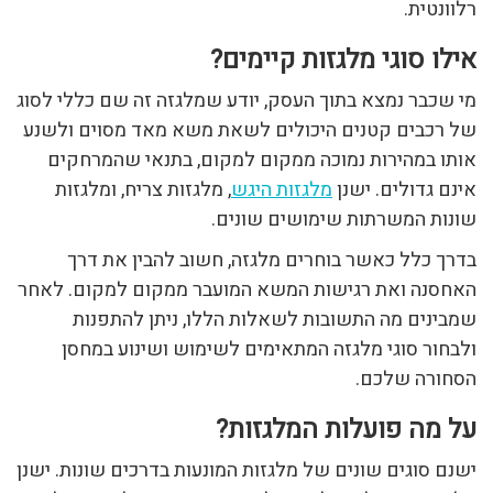
רלוונטית.
אילו סוגי מלגזות קיימים?
מי שכבר נמצא בתוך העסק, יודע שמלגזה זה שם כללי לסוג
של רכבים קטנים היכולים לשאת משא מאד מסוים ולשנע
אותו במהירות נמוכה ממקום למקום, בתנאי שהמרחקים
אינם גדולים. ישנן
מלגזות היגש
, מלגזות צריח, ומלגזות
שונות המשרתות שימושים שונים.
בדרך כלל כאשר בוחרים מלגזה, חשוב להבין את דרך
האחסנה ואת רגישות המשא המועבר ממקום למקום. לאחר
שמבינים מה התשובות לשאלות הללו, ניתן להתפנות
ולבחור סוגי מלגזה המתאימים לשימוש ושינוע במחסן
הסחורה שלכם.
על מה פועלות המלגזות?
ישנם סוגים שונים של מלגזות המונעות בדרכים שונות. ישנן