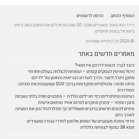
הצטרף ככותב
כניסה לרשומים
רידר הוא מאגר מאמרים שכבר 20 שנה מביא לכם את התוכן הטוב ביותר
בישראל במגוון תחומים.
© 2026 כל הזכויות שמורות
מאמרים חדשים באתר
כיצד לברר זכאות לדרכון אירופאי?
ניהול מוניטין לעסקים קטנים – המפתח להצלחה בעולם תחרותי
מתקן נינג'ה לחצר: הדרך לשדרוג הבריאות והחוסן של ילדיכם
נהיגה חכמה: טכנולוגיות מתקדמות ברכבי SUV שמעצבות את הנהיגה
המודרנית
רעיונות וטיפים ליום כיף זוגי ליום הולדת – מתכננים חוויה בלתי נשכחת
מזגן רצפתי – פתרון מתקדם למיזוג אוויר מותאם אישית
טיפים לנהגים חדשים ברכבים חשמליים: כך תוכלו לנהל נכון את הטעינה
לאורך היום
מדפי מתכת מעוצבים של המותג אלומון לחדרי עבודה ומשרדים
תמא 38 כמנוף לצמיחה כלכלית