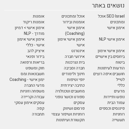
נושאים באתר
SEO Israel אוכל
אוכל ומתכונים
אומנות
ומתכונים
אומנות ובידור
אומנות ריקוד
אימון אישי
אימון אישי
אימון אישי > דמיון
(Coaching)
מודרך - NLP
אימון אישי NLP
אימון אישי אימון
אימון אישי אימון
אישי
אישי - כללי
אימון אישי אימון
אינטרנט
איציק להב
ביחסים בין אישיים
אירועי חברה
בידור ופנאי
ביטוח
בית וצרכנות
בריאות ורפואה
הודעות לעיתונות
חברה וסביבה
חוק ומשפט
חושבים איפה רוצים
חינוך ולימודים
חשבונאות ומס
לטייל
יופי וטיפוח
ימון אישי - Coaching
כללי
כתיבה יצירתית
מדעי החברה
מדעים
מחשבים וטכנולגיה
משפחה וזוגיות
נופש ותיירות
ספורט וכושר גופני
עבודה וקריירה
עמוד הבית
עסקים
עסקים אימון עסקי
פיננסים וכספים
פרסום ושיווק
קפה
רוחניות
רוחניות ושיפור עצמי
תחבורה
תעשייה
תקשורת ועיתונות