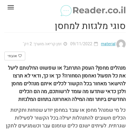
Toggle
gation
סוגי מלגזות למחסן
material
09/11/2022
זמן קריאה מוערך: 2 דק'
אהבתי
מנהלים מחסן? העסק התרחב? או שפשוט החלטתם ליעל
את כל תפעול ואחסון הסחורה? כך או כך, ודאי לא תרצו
להישאר מאחור בכל הקשור לכלים איתם מנהלים מחסן
ולכן כדאי שתדעו מה עומד לרשותכם, מה הם הכלים
החדשים ביותר ומה המילה האחרונה בתחום המלגזות
כל מי שמנהל מחסן או עובד במחסן יודע שנוחות ותקינות
הכלים חשובים להתנהלות יעילה בכל הקשור לפעילות
שגרתית. לעיתים ישנם כלים שזמנם עבר וכשמגיעים לתקן