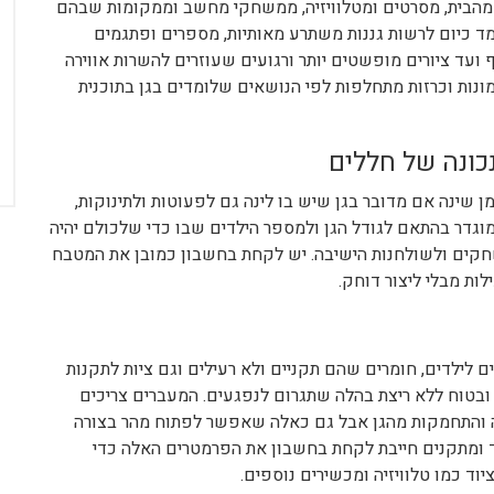
ם מהבית, מסרטים ומטלוויזיה, ממשחקי מחשב וממקומות שבהם
ומד כיום לרשות גננות משתרע מאותיות, מספרים ופתגמים
 ועד ציורים מופשטים יותר ורגועים שעוזרים להשרות אווירה
ונות וכרזות מתחלפות לפי הנושאים שלומדים בגן בתוכנית
כונה של חללים
 שינה אם מדובר בגן שיש בו לינה גם לפעוטות ולתינוקות,
 מוגדר בהתאם לגודל הגן ולמספר הילדים שבו כדי שלכולם יהיה
משחקים ולשולחנות הישיבה. יש לקחת בחשבון כמובן את המטבח
ות מבלי ליצור דוחק.
 לילדים, חומרים שהם תקניים ולא רעילים וגם ציות לתקנות
יר ובטוח ללא ריצת בהלה שתגרום לנפגעים. המעברים צריכים
חה והתחמקות מהגן אבל גם כאלה שאפשר לפתוח מהר בצורה
 ומתקנים חייבת לקחת בחשבון את הפרמטרים האלה כדי
ד כמו טלוויזיה ומכשירים נוספים.