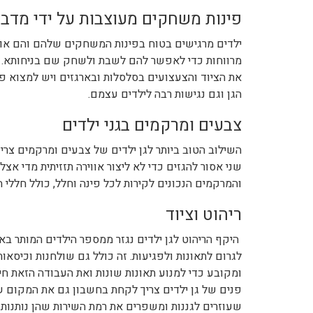
פינות משחקים מעוצבות על ידי מדב
ילדים מרגישים בטוח בפינות המשחקים שלהם והם אוהב
מרווחות כדי לאפשר להם לשבת ולשחק שם בניחותא. כ
את הציוד והצעצועים בסלסלות ובארגזים ויש למצוא פתר
הגן וגם נגישות רבה לילדים עצמם.
צבעים ומרקמים בגני ילדים
השילוב הטוב ביותר לגן ילדים של צבעים ומרקמים צר
שני אסור להגזים כדי לא ליצור אווירה תזזיתית מדי א
והמרקמים הנכונים לקירות לכל פינה וחלל, כולל חללי
ריהוט וציוד
היקף הריהוט לגן ילדים נגזר ממספר הילדים המותר באות
לגרום לתאונות ולפגיעות. זה כולל גם שולחנות וכיסאות
ומקובע כדי למנוע תאונות שונות ואת העבודה הזאת ח
פנים של גן ילדים צריך לקחת בחשבון גם את המקום 
שעוזרים לגננות ומשפרים את רמת השירות שהן נותנות.