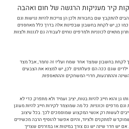
קות קיר מעניקות הרגשה של חום ואהבה
ים להתקבץ שם בחבורות ולכן הן צריכות להיות נגישות וגם
מו כן, יש לקחת בחשבון שבפינות אלה בדרך כלל מאחסנים
ון מתאים לכונניות ולמדפים נוחים לעבודה גם לגננות ולצוות
יך לקחת בחשבון שמצד אחד שמח ועליז זה נחמד, אבל מצד
צל ילדים שגם ככה הם פעלתנים. לכן, יש למצוא את הצבעים
 השינה וההתרגעות, חדרי המשחקים וההתאספות.
ו גן והוא חייב להיות בטוח, יציב ועמיד ולא מתפרק כדי לא
 וגם מדפים וכונניות. כל מה שמוצמד לקירות חייב להיות מעוגן
ייבים לעשות רק אנשי המקצוע שמוסמכים לכך. בכל עיצוב
שמוקדש למתקנים ולציוד, והיום אפשר להוסיף הרבה מכשירים
 אם יש חדר שינה יש גם צורך במיטות או במזרנים שצריך