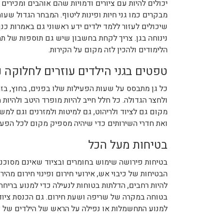
יכולים להיות עם ציורים ודמויות שהם אוהבים ומכירי
מבקרים כמו גני חיות ופינות ליטוף. המבחר הגדול שע
שיכולים לעזור ללמד ילדים ידע ראשוני גם באמרות כנף
נינוחה בגן. צריך לקחת בחשבון שיש גם תוספות של תמ
הלימודים ולהכין לזה מקום על הקירות.
טפטים בגני הילדים עוזרים לחלוקה נ
כל גן מתבסס על שעות הפעילות שלו בפנים, בחוץ, בזמן
ולחצר הגדולה. כל חלל חייב להיות מופרד היטב ולהיות
מקום גם לציוד ולריהוט, גם למיטות ולמזרנים וגם ל
ואת חדרי השירותים כדי שיהיה מספיק מקום לכל הפעיל
בטיחות מעל הכל
בטיחות פירושה שימוש בחומרים ובציוד שאינם מסוכנים
הבטיחות של כיבוי אש, אירועי חירום ופינוי חירום מה
להיות רחבים, הדלתות בטוחות לנעילה כדי למנוע ברי
בטוחה במקרה של שריפה ושעת חירום. גם הכנסת ציוד
למנוע התחשמלות או נפילה על הראש של הילדים של ציו