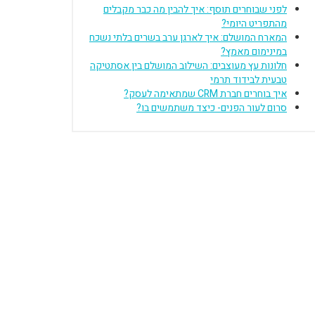
לפני שבוחרים תוסף: איך להבין מה כבר מקבלים
מהתפריט היומי?
המארח המושלם: איך לארגן ערב בשרים בלתי נשכח
במינימום מאמץ?
חלונות עץ מעוצבים: השילוב המושלם בין אסתטיקה
טבעית לבידוד תרמי
איך בוחרים חברת CRM שמתאימה לעסק?
סרום לעור הפנים- כיצד משתמשים בו?