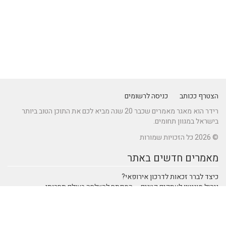
הצטרף ככותב
כניסה לרשומים
רידר הוא מאגר מאמרים שכבר 20 שנה מביא לכם את התוכן הטוב ביותר
בישראל במגוון תחומים.
© 2026 כל הזכויות שמורות
מאמרים חדשים באתר
כיצד לברר זכאות לדרכון אירופאי?
ניהול מוניטין לעסקים קטנים – המפתח להצלחה בעולם תחרותי
מתקן נינג'ה לחצר: הדרך לשדרוג הבריאות והחוסן של ילדיכם
נהיגה חכמה: טכנולוגיות מתקדמות ברכבי SUV שמעצבות את הנהיגה
המודרנית