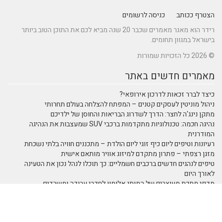
הצטרף ככותב
כניסה לרשומים
רידר הוא מאגר מאמרים שכבר 20 שנה מביא לכם את התוכן הטוב ביותר
בישראל במגוון תחומים.
© 2026 כל הזכויות שמורות
מאמרים חדשים באתר
כיצד לברר זכאות לדרכון אירופאי?
ניהול מוניטין לעסקים קטנים – המפתח להצלחה בעולם תחרותי
מתקן נינג'ה לחצר: הדרך לשדרוג הבריאות והחוסן של ילדיכם
נהיגה חכמה: טכנולוגיות מתקדמות ברכבי SUV שמעצבות את הנהיגה
המודרנית
רעיונות וטיפים ליום כיף זוגי ליום הולדת – מתכננים חוויה בלתי נשכחת
מזגן רצפתי – פתרון מתקדם למיזוג אוויר מותאם אישית
טיפים לנהגים חדשים ברכבים חשמליים: כך תוכלו לנהל נכון את הטעינה
לאורך היום
מדפי מתכת מעוצבים של המותג אלומון לחדרי עבודה ומשרדים
תמא 38 כמנוף לצמיחה כלכלית
נושאים באתר