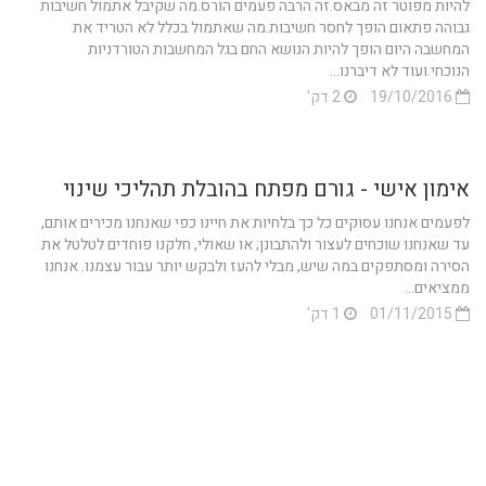
להיות מפוטר זה מבאס.זה הרבה פעמים הורס.מה שקיבל אתמול חשיבות
גבוהה פתאום הופך לחסר חשיבות.מה שאתמול בכלל לא הטריד את
המחשבה היום הופך להיות הנושא החם בגל המחשבות הטורדניות
הנוכחי.ועוד לא דיברנו...
19/10/2016
2 דק'
אימון אישי - גורם מפתח בהובלת תהליכי שינוי
לפעמים אנחנו עסוקים כל כך בלחיות את חיינו כפי שאנחנו מכירים אותם,
עד שאנחנו שוכחים לעצור ולהתבונן; או שאולי, חלקנו פוחדים לטלטל את
הסירה ומסתפקים במה שיש, מבלי להעז ולבקש יותר עבור עצמנו. אנחנו
ממציאים...
01/11/2015
1 דק'