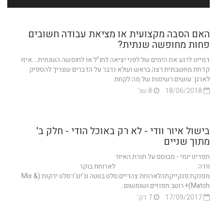
האם הסבה מקצועית או מציאת עבודה חשובים
פחות מחופשה שנתית?
דמיינו לרגע את הימים של לפני יציאה לחו"ל או לחופשה השנתית....איזו
קדחת מחשבתית רצה בראש ושלא נדבר על הדברים שצריך להספיק
לארגן: עושים רשימות של מה לקחת
18/06/2018
8 שנ'
בישול איור וודי - לא רק באוכל הודי - חלק ב'
מתוך שניים
תפריט יומי - מבוסס על תורת האיור
וודה לארוחת בוקר
מפנקת:פנקייקתהלארוחת צהריים:סלט בטטה וג'ינג'רסלט ירקות (Mix &
Match)+ רוטב תפוזים ושומשום...
17/09/2017
7 דק'