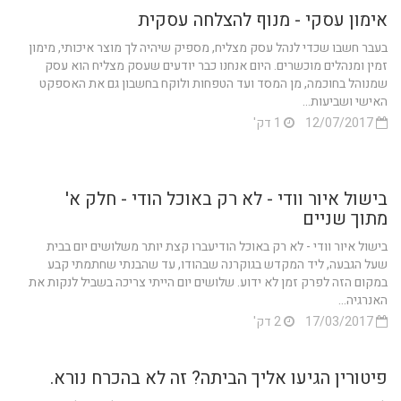
אימון עסקי - מנוף להצלחה עסקית
בעבר חשבו שכדי לנהל עסק מצליח, מספיק שיהיה לך מוצר איכותי, מימון
זמין ומנהלים מוכשרים. היום אנחנו כבר יודעים שעסק מצליח הוא עסק
שמנוהל בחוכמה, מן המסד ועד הטפחות ולוקח בחשבון גם את האספקט
האישי ושביעות...
12/07/2017
1 דק'
בישול איור וודי - לא רק באוכל הודי - חלק א'
מתוך שניים
בישול איור וודי - לא רק באוכל הודיעברו קצת יותר משלושים יום בבית
שעל הגבעה, ליד המקדש בגוקרנה שבהודו, עד שהבנתי שחתמתי קבע
במקום הזה לפרק זמן לא ידוע. שלושים יום הייתי צריכה בשביל לנקות את
האנרגיה...
17/03/2017
2 דק'
פיטורין הגיעו אליך הביתה? זה לא בהכרח נורא.