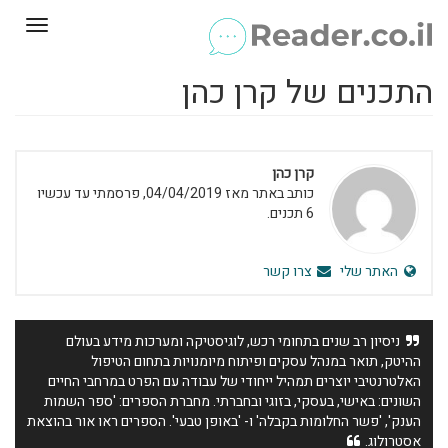
Toggle
gation
התכנים של קרן כהן
קרן כהן
כותב באתר מאז 04/04/2019, פרסמתי עד עכשיו
6 תכנים.
האתר שלי
צרו קשר
ניסיון רב שנים בתחומי רכש, לוגיסטיקה ומערכות מידע בעולם
ההיטק, תואר במנהל עסקים ופיתוח מיומנויות בתחום הטיפול
האלטרנטיבי יוצרים תמהיל ייחודי של עבודה עם הפרט במרחבי החיים
השונים: באישי, בעסקי, בזוגי ובחברתי. מחברת הספרים: 'ספר השמות
הענק', 'פשר החלומות בקבלה' ו- 'באופן טבעי'. הספרים ראו אור בהוצאת
אסטרולוג.