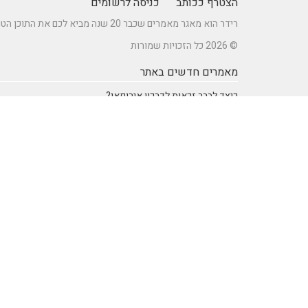
הצטרף ככותב
כניסה לרשומים
רידר הוא מאגר מאמרים שכבר 20 שנה מביא לכם את התוכן הטוב ביותר בישראל במגוון תחומים.
© 2026 כל הזכויות שמורות
מאמרים חדשים באתר
כיצד לברר זכאות לדרכון אירופאי?
מתקן נינג'ה לחצר: הדרך לשדרוג הבריאות והחוסן של ילדיכם
רעיונות וטיפים ליום כיף זוגי ליום הולדת – מתכננים חוויה בלתי
נשכחת
מדפי מתכת מעוצבים של המותג אלומון לחדרי עבודה ומשרדים
נושאים באתר
SEO Israel אוכל ומתכונים
אוכל ומתכונים
אימון אישי (Coaching)
אימון אישי > דמיון מודרך -
NLP
אינטרנט
איציק להב
בריאות ורפואה
הודעות לעיתונות
חשבונאות ומס
יופי וטיפוח
מדעים
מחשבים וטכנולגיה