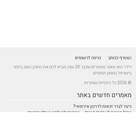
הצטרף ככותב
כניסה לרשומים
רידר הוא מאגר מאמרים שכבר 20 שנה מביא לכם את התוכן הטוב ביותר
בישראל במגוון תחומים.
© 2026 כל הזכויות שמורות
מאמרים חדשים באתר
כיצד לברר זכאות לדרכון אירופאי?
ניהול מוניטין לעסקים קטנים – המפתח להצלחה בעולם תחרותי
מתקן נינג'ה לחצר: הדרך לשדרוג הבריאות והחוסן של ילדיכם
נהיגה חכמה: טכנולוגיות מתקדמות ברכבי SUV שמעצבות את הנהיגה
המודרנית