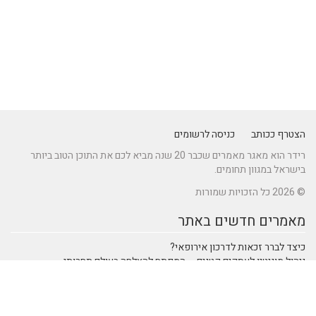
הצטרף ככותב
כניסה לרשומים
רידר הוא מאגר מאמרים שכבר 20 שנה מביא לכם את התוכן הטוב ביותר
בישראל במגוון תחומים.
© 2026 כל הזכויות שמורות
מאמרים חדשים באתר
כיצד לברר זכאות לדרכון אירופאי?
ניהול מוניטין לעסקים קטנים – המפתח להצלחה בעולם תחרותי
מתקן נינג'ה לחצר: הדרך לשדרוג הבריאות והחוסן של ילדיכם
נהיגה חכמה: טכנולוגיות מתקדמות ברכבי SUV שמעצבות את הנהיגה
המודרנית