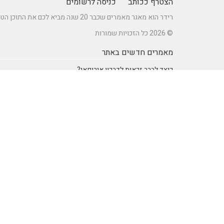
הצטרף ככותב
כניסה לרשומים
רידר הוא מאגר מאמרים שכבר 20 שנה מביא לכם את התוכן הטוב ביותר בישראל במגוון תחומים.
© 2026 כל הזכויות שמורות
מאמרים חדשים באתר
כיצד לברר זכאות לדרכון אירופאי?
מתקן נינג'ה לחצר: הדרך לשדרוג הבריאות והחוסן של ילדיכם
רעיונות וטיפים ליום כיף זוגי ליום הולדת – מתכננים חוויה בלתי
נשכחת
מדפי מתכת מעוצבים של המותג אלומון לחדרי עבודה ומשרדים
נושאים באתר
SEO Israel אוכל ומתכונים
אוכל ומתכונים
אימון אישי (Coaching)
אימון אישי > דמיון מודרך -
NLP
אינטרנט
איציק להב
בריאות ורפואה
הודעות לעיתונות
חשבונאות ומס
יופי וטיפוח
מדעים
מחשבים וטכנולגיה