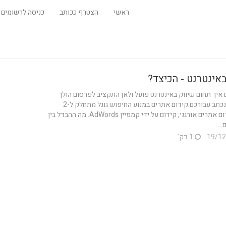
ראשי
הצטרף ככותב
כניסה לרשומים
באינטרנט - הכיצד?
איך תחום שיווק באינטרנט פועל ולאן התקציב לפרסום הולך
מאמר זה נכתב עבורכם.קידום אתרים במנוע החיפוש גוגל מתחלק ל-2
סוגים: קידום אתרים אורגני, קידום על ידי קמפיין AdWords. מה ההבדל בין
...
1 דק'