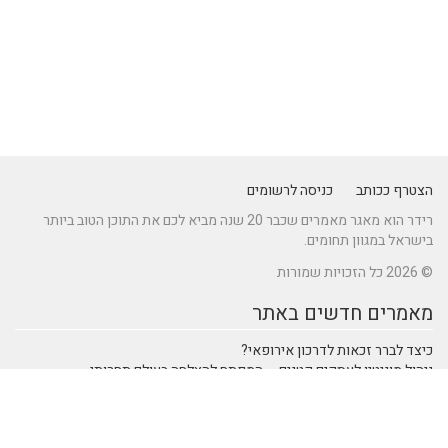
הצטרף ככותב
כניסה לרשומים
רידר הוא מאגר מאמרים שכבר 20 שנה מביא לכם את התוכן הטוב ביותר
בישראל במגוון תחומים.
© 2026 כל הזכויות שמורות
מאמרים חדשים באתר
כיצד לברר זכאות לדרכון אירופאי?
ניהול מוניטין לעסקים קטנים – המפתח להצלחה בעולם תחרותי
מתקן נינג'ה לחצר: הדרך לשדרוג הבריאות והחוסן של ילדיכם
נהיגה חכמה: טכנולוגיות מתקדמות ברכבי SUV שמעצבות את הנהיגה
המודרנית