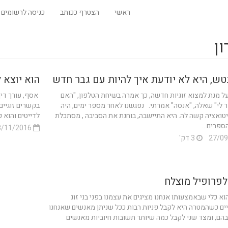
ראשי
הצטרף ככותב
כניסה לרשומים
ון
טש, היא לא יודעת איך להיות עם גבר חדש
הוא יוצא 
ל מנת למצוא זוגיות חדשה, כך אמרה בשיחת הטלפון, "האם
ר לי" שאלה, "אנסה" אמרתי. נפגשנו לאחר מספר ימים, היה
בקשרים זוגיים
טואציה קשה לה. היא התיישבה, בוחנת את הסביבה , מסתכלת
לדייטים והוא 
ספרים...
18/11/2016
3 דק'
לפרופיל מוצלח
וא כלי שבאמצעותו אנחנו מציגים את עצמנו בפני בני זוג
ים כשהמטרה היא לקבל פניות רבות ככל שניתן מאנשים שאנחנו
 בהם, ומצד שני לקבל כמה שיותר תשובות חיוביות מאנשים