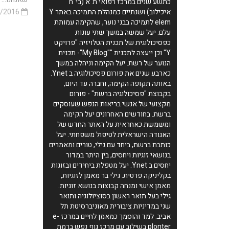
כתשע שנים במרכז רפואי ת"א (בי"ח
איכילוב) ושנתיים כמנהלת התמיכה באתר Y
19/05/2016
elem לתמיכה בבני נוער, שהקימה עמותת
עלם. יעל שמשה במשך שתי עונות
כפסיכולוגית של תכנית הטלויזיה "פרויקט
Y" וכן ייעצה לתכנית ""My Blog"- תכנית
הנוער של רשת. יעל הקימה וניהלה במשך
כארבע שנים את פורום פסיכולוגיה ב Ynet.
באותה תקופה הקימה, וחברה עד היום,
בקבוצת "פסיכולוגיה ברשת" - פורום
מקצועי של אנשי בריאות הנפש שעוסקים
ברשת. בחודשים האחרונים יעל הקימה
ומשמשת כאחראית על האתר החדש של
האגודה הישראלית לטיפול משפחתי. יעל
כותבת ברשת, ביחד עם גילי, טורים ומאמרים
בנושאי זוגיות ויחסים, בין היתר במדור
יחסים ב Ynet. יעל מטפלת ביחידים ובזוגות
בקליניקה פרטית. גילי בר מאמן לזוגיות,
מאמן אישי ומנחה קבוצות בנושא זוגיות.
גילי בעל תואר ראשון בסוציולוגיה ותואר
שני במדיניות ציבורית מאוניברסיטת תל
אביב. למד והוסמך כמאמן לחיים במרכז e-
plonter בשילוב עם מרכז גוף נפש ברמת