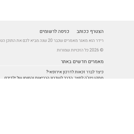
הצטרף ככותב
כניסה לרשומים
רידר הוא מאגר מאמרים שכבר 20 שנה מביא לכם את התוכן הטוב ביותר בישראל במגוון תחומים.
© 2026 כל הזכויות שמורות
מאמרים חדשים באתר
כיצד לברר זכאות לדרכון אירופאי?
מתקן נינג'ה לחצר: הדרך לשדרוג הבריאות והחוסן של ילדיכם
רעיונות וטיפים ליום כיף זוגי ליום הולדת – מתכננים חוויה בלתי
נשכחת
מדפי מתכת מעוצבים של המותג אלומון לחדרי עבודה ומשרדים
נושאים באתר
SEO Israel אוכל ומתכונים
אוכל ומתכונים
אימון אישי (Coaching)
אימון אישי > דמיון מודרך -