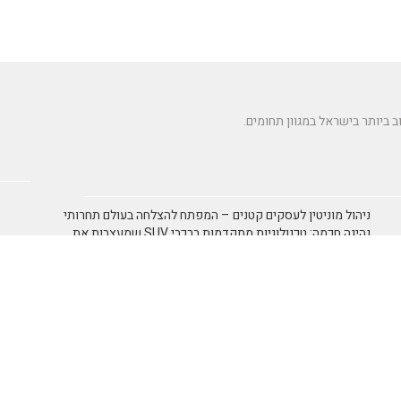
ניהול מוניטין לעסקים קטנים – המפתח להצלחה בעולם תחרותי
נהיגה חכמה: טכנולוגיות מתקדמות ברכבי SUV שמעצבות את
הנהיגה המודרנית
מזגן רצפתי – פתרון מתקדם למיזוג אוויר מותאם אישית
טיפים לנהגים חדשים ברכבים חשמליים: כך תוכלו לנהל נכון את
הטעינה לאורך היום
תמא 38 כמנוף לצמיחה כלכלית
אומנות
אומנות ובידור
אומנות
אימון אישי NLP
אימון אישי אימון אישי
אימון 