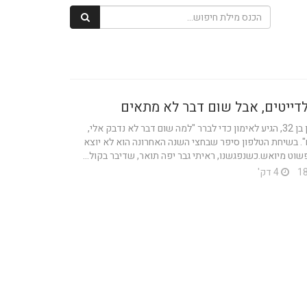
לדייטים, אבל שום דבר לא מתאים
אסף, עורך דין בן 32, הגיע לאימון כדי לברר "למה שום דבר לא נדבק אלי,
". בשיחת הטלפון סיפר שבחצי השנה האחרונה הוא לא יוצא
פשוט מיואש.כשנפגשנו, ראיתי גבר יפה תואר, שדיבר בקול...
4 דק'