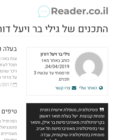
התכנים של גילי בר ויעל דור
בעלה נ
גילי בר ויעל דורון
ענת באה ע
כותב באתר מאז
תוכל לעזו
04/04/2019,
ניכר שהסי
פרסמתי עד עכשיו 3
על מדפי ה
תכנים.
27/09/2017
האתר שלי
צרו קשר
פסיכולוגית, מטפלת אישית וזוגית
טיפים 
ומנחת קבוצות. יעל בעלת תואר ראשון
הפרופיל ה
בקרימינולוגיה מאוניברסיטת בר אילן, ותואר
פוטנציאלי
שני בפסיכולוגיה מאוניברסיטת תל אביב.
מעוניינים
מומחית בפסיכולוגיה שיקומית, עבדה
שאנחנו...