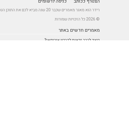
הצטרף ככותב
כניסה לרשומים
רידר הוא מאגר מאמרים שכבר 20 שנה מביא לכם את התוכן הטוב ביותר בישראל במגוון תחומים.
© 2026 כל הזכויות שמורות
מאמרים חדשים באתר
כיצד לברר זכאות לדרכון אירופאי?
מתקן נינג'ה לחצר: הדרך לשדרוג הבריאות והחוסן של ילדיכם
רעיונות וטיפים ליום כיף זוגי ליום הולדת – מתכננים חוויה בלתי
נשכחת
מדפי מתכת מעוצבים של המותג אלומון לחדרי עבודה ומשרדים
נושאים באתר
SEO Israel אוכל ומתכונים
אוכל ומתכונים
אימון אישי (Coaching)
אימון אישי > דמיון מודרך -
NLP
אינטרנט
איציק להב
בריאות ורפואה
הודעות לעיתונות
חשבונאות ומס
יופי וטיפוח
מדעים
מחשבים וטכנולגיה