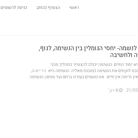
ראשי
הצטרף ככותב
כניסה לרשומים
נשמה- יחסי הגומלין בין הנשימה, לגוף,
ה ולחשיבה
א יסוד החיים. הנשימה יכולה להצטייר כתהליך מכני
רובנו לוקחים את הנשימה כמובנת מאליה. הנשימה היא ז ר י מ ה,
ין זרימה אין חיים . אנו נושמים בעודנו ברחם ועד מותנו, הנשימה
8 דק'