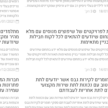
מקצוענות שיודע להתייחס באופן אישי לכל מלונות המציעים
רופאים המתמח
ור לילדים בעלי ניסיון רב עם ידע וניסיון שמקרינים מקצוענות...
צריכים בעלי נ
אסתטי רופאים
3 דק'
הלקוחות צריכים
15/01/2021
 לפרויקטים של שיפוצים מנוסים עם מלא
מתלמדים 
חום שיודעים להתאים לכל לקוח חבילות
מהיר ומק
ניין מתאימות
שיודעות 
רויקטים של שיפוצים מנוסים עם מלא ידע בתחום שיודעים
מתלמדים במרפ
ל לקוח חבילות חומרי בניין מתאימות תאורות לפרויקטים של
המשרד שבה הם
נוסים עם מלא ידע בתחום שיודעים להתאים לכל לקוח חבילות
במרפאות של א
הם עובדים שיוד
3 דק'
29/12/2020
ומרים לקירות גבס אשר יודעים לתת
חברות המת
טוב עם נכונות לתת שירות מקצועי
פתרונות מ
ם לתת אחריות לעבודתם
שמירה על 
ים לקירות גבס אשר יודעים לתת שירות טוב עם נכונות לתת
חברות המתמחות
ועי שיודעים לתת אחריות לעבודתם ספקי חומרים לקירות גבס
והצפות ביוב ו
ם לתת שירות טוב עם נכונות לתת שירות מקצועי שיודעים לתת
המתמחות בשרות