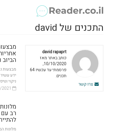
התכנים של david
מבצעות 
david rapaprt
אחריות
כותב באתר מאז
הביוב 
10/10/2020,
מבצעות ני
פרסמתי עד עכשיו 64
ידע עשיר 
תכנים.
ניקוי וטיפ
צרו קשר
18/01/2021
מלונות 
רב עם 
להתייח
מלונות המצ