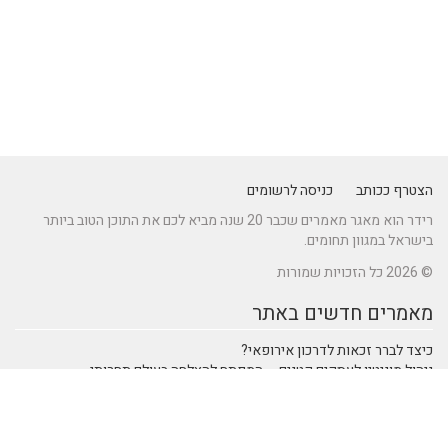
הצטרף ככותב
כניסה לרשומים
רידר הוא מאגר מאמרים שכבר 20 שנה מביא לכם את התוכן הטוב ביותר
בישראל במגוון תחומים.
© 2026 כל הזכויות שמורות
מאמרים חדשים באתר
כיצד לברר זכאות לדרכון אירופאי?
ניהול מוניטין לעסקים קטנים – המפתח להצלחה בעולם תחרותי
מתקן נינג'ה לחצר: הדרך לשדרוג הבריאות והחוסן של ילדיכם
נהיגה חכמה: טכנולוגיות מתקדמות ברכבי SUV שמעצבות את הנהיגה
המודרנית