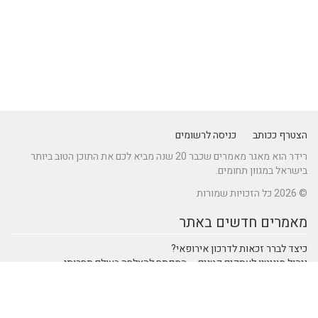
הצטרף ככותב
כניסה לרשומים
רידר הוא מאגר מאמרים שכבר 20 שנה מביא לכם את התוכן הטוב ביותר
בישראל במגוון תחומים.
© 2026 כל הזכויות שמורות
מאמרים חדשים באתר
כיצד לברר זכאות לדרכון אירופאי?
ניהול מוניטין לעסקים קטנים – המפתח להצלחה בעולם תחרותי
מתקן נינג'ה לחצר: הדרך לשדרוג הבריאות והחוסן של ילדיכם
נהיגה חכמה: טכנולוגיות מתקדמות ברכבי SUV שמעצבות את הנהיגה
המודרנית