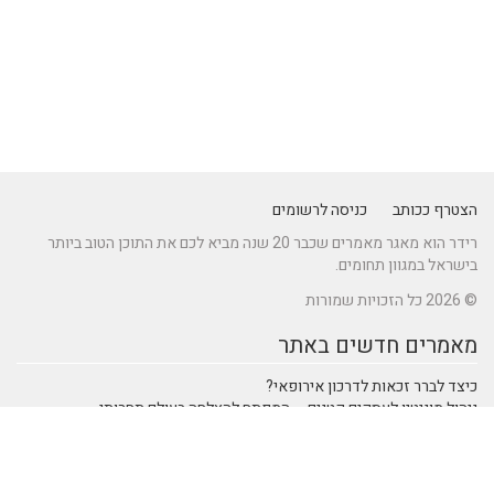
הצטרף ככותב
כניסה לרשומים
רידר הוא מאגר מאמרים שכבר 20 שנה מביא לכם את התוכן הטוב ביותר
בישראל במגוון תחומים.
© 2026 כל הזכויות שמורות
מאמרים חדשים באתר
כיצד לברר זכאות לדרכון אירופאי?
ניהול מוניטין לעסקים קטנים – המפתח להצלחה בעולם תחרותי
מתקן נינג'ה לחצר: הדרך לשדרוג הבריאות והחוסן של ילדיכם
נהיגה חכמה: טכנולוגיות מתקדמות ברכבי SUV שמעצבות את הנהיגה
המודרנית