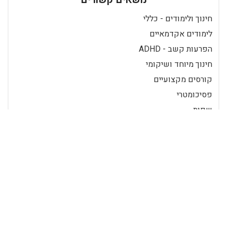
חינוך ולימודים - כללי
לימודים אקדמאיים
הפרעות קשב - ADHD
חינוך מיוחד ושיקומי
קורסים מקצועיים
פסיכומטרי
שפות
השכלה ביתית
תכנים פופולאריים
אבחון מוקסו (MOXO)
אבחון מוקסו – אבחון ממוחשב
לפעלתנות יתר והפרעות קשב הפרעות
קשב וריכוז והפרעות פעלתנות יתר הם