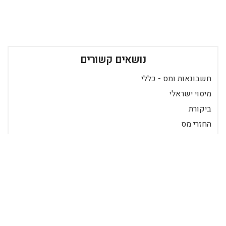
נושאים קשורים
חשבונאות ומס - כללי
מיסוי ישראלי
ביקורת
החזרי מס
הצטרף ככותב
כניסה לרשומים
רידר הוא מאגר מאמרים שכבר 20 שנה מביא לכם את התוכן הטוב ביותר
בישראל במגוון תחומים.