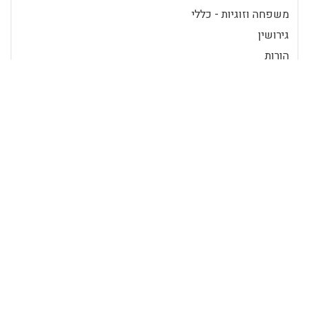
משפחה וזוגיות - כללי
גירושין
הורות
מיניות
אלימות במשפחה
הריון ולידה
נשיות
בגידות
דייטינג
גבריות
הצטרף ככותב
כניסה לרשומים