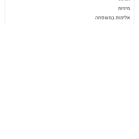
מיניות
אלימות במשפחה
הריון ולידה
נשיות
בגידות
דייטינג
גבריות
הצטרף ככותב
כניסה לרשומים
רידר הוא מאגר מאמרים שכבר 20 שנה מביא לכם את התוכן הטוב ביותר
בישראל במגוון תחומים.
© 2026 כל הזכויות שמורות