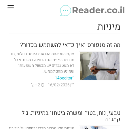
Toggle
gation
מיניות
מה זה סנפורס ואיך כדאי להשתמש בכדור?
סקס הוא אחת ההנאות היותר גדולות, גם
מבחינה פיזית וגם מבחינה רגשית. אצל
לא מעט גברים יש מכשול משמעותי
שמונע מהם לממש...
''i4beditor''
16/02/2026
2 דק'
טבעי, נוח, בטוח ומשרה ביטחון במיניות: ג'ל
קמגרה
מיניות היא מרכיב מרכזי בחיים של רוב בני