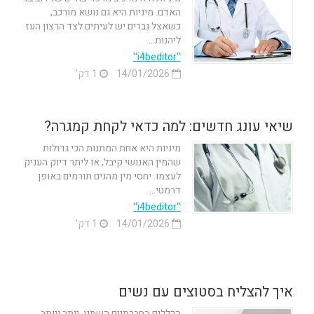
האדם. מיניות היא גם נושא מורכב,
כשאצל גברים יש לעיתים לצד הרצון העז
ליהנות...
''i4beditor''
14/01/2026
1 דק'
שיאי עונג חדשים: למה כדאי לקחת קמגרה?
מיניות היא אחת המתנות הכי גדולות
שהמין האנושי קיבל, או ליתר דיוק העניק
לעצמו. יחסי מין מהנים תורמים באופן
דרמטי...
''i4beditor''
14/01/2026
1 דק'
איך להצליח בסטוצים עם נשים
הכללים החברתיים השתנו. יותר ויותר