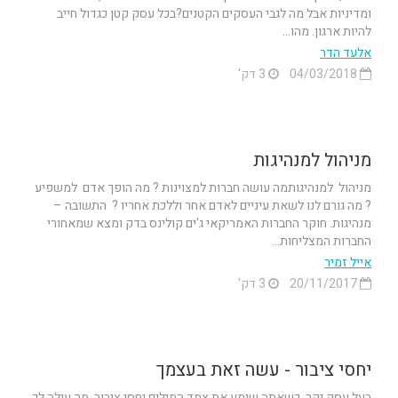
ומדיניות אבל מה לגבי העסקים הקטנים?בכל עסק קטן כגדול חייב
להיות ארגון. מהו...
אלעד הדר
04/03/2018
3 דק'
מניהול למנהיגות
מניהול למנהיגותמה עושה חברות למצוינות ? מה הופך אדם למשפיע
? מה גורם לנו לשאת עיניים לאדם אחר וללכת אחריו ? התשובה –
מנהיגות. חוקר החברות האמריקאי ג'ים קולינס בדק ומצא שמאחורי
החברות המצליחות...
אייל זמיר
20/11/2017
3 דק'
יחסי ציבור - עשה זאת בעצמך
בעל עסק יקר, כשאתה שומע את צמד המילים יחסי ציבור, מה עולה לך