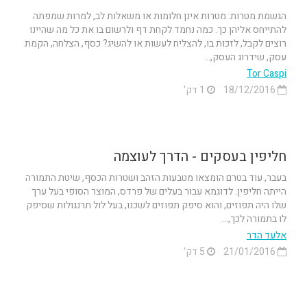
הגשמת מטרות: מטרות אינן חלומות או משאלות לב, למרות שמפתה
להתייחס אליהן כך. כמה נחמד לקחת דף ולרשום בו את כל מה שהיינו
רוצים לקבל, לזכות בו, להצליח לעשות או להשיג? כסף, הצלחה, הקמת
עסק, שידרוג העסק,...
Tor Caspi
18/12/2016
1 דק'
חליפין בעסקים - הדרך לעוצמה
בעבר, עוד בטרם הומצאו מטבעות הזהב ושטרות הכסף, שיטת התמורה
הייתה חליפין. לדוגמא עבור בעלים של פרדס, המוצר הסופי בעל ערך
שלו היה תפוזים, והוא סיפק תפוזים לשכנו, בעל לול תרנגולות שסיפק
לו בתמורה לכך,...
אלעד הדר
21/01/2016
5 דק'