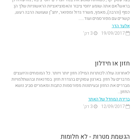
בראש?אם אתה שומע יחסי ציבור והאסוציאציות הראשוניות שלך הן:
כסף (והרבה), מאמץ, משרד גדול ומפואר, יחצ"ן שעושה הרבה רעש,
קשרים עם מפורסמים ועוד......
אלעד הדר
19/09/2017
3 דק'
חזון או חידלון
לאחרונה עולה לכותרות המילה חזון יותר ויותר. כל המומחים והיועצים
מדברים על חזון. בארגון עסוקים בהגדרת חזון. בסדנאות ובהשתלמויות
מבררים את החזון ובעיתונות מפורסמות כתבות ומאמרים סביב נושא
החזון...
ברירת המחדל של האתר
12/09/2017
3 דק'
הגשמת מטרות - לא חלומות