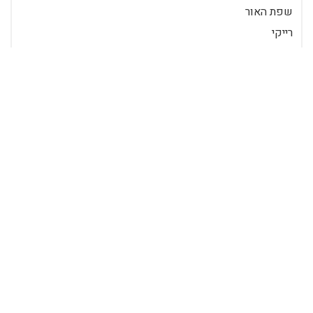
שפת האור
רייקי
הילינג
גרפולוגיה
מיסטיקה
נומרולוגיה
קבלה
גלגול נשמות
בודהיזם
רוחניות - כללי
קריסטלים
פנג שוואי
תכנים פופולאריים