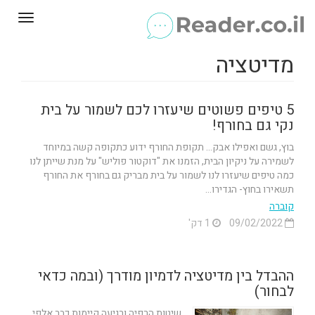
Toggle
gation
מדיטציה
5 טיפים פשוטים שיעזרו לכם לשמור על בית
נקי גם בחורף!
בוץ, גשם ואפילו אבק... תקופת החורף ידוע כתקופה קשה במיוחד
לשמירה על ניקיון הבית, הזמנו את "דוקטור פוליש" על מנת שייתן לנו
כמה טיפים שיעזרו לנו לשמור על בית מבריק גם בחורף את החורף
תשאירו בחוץ- הגדירו...
קוברה
09/02/2022
1 דק'
ההבדל בין מדיטציה לדמיון מודרך (ובמה כדאי
לבחור)
שיטות הרפיה ורגיעה קיימות כבר אלפי