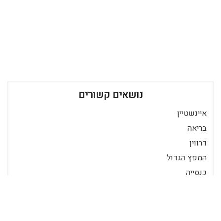
נושאים קשורים
איינשטיין
בריאה
דרווין
המפץ הגדול
כנסייה
מדע
סטיבן הוקינג