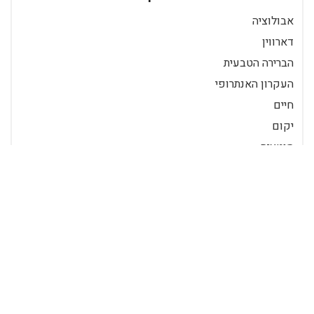
אבולוציה
דארווין
הברירה הטבעית
העקרון האנתרופי
חיים
יקום
מוטציה
פילוסופיה
קבוע פיזיקלי
תכלית
ביולוגיה
בריאה
דרווין
כנסיה