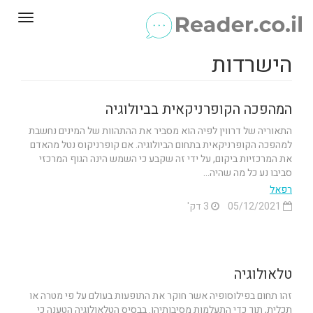
Toggle
gation
הישרדות
המהפכה הקופרניקאית בביולוגיה
התאוריה של דרווין לפיה הוא מסביר את ההתהוות של המינים נחשבת
למהפכה הקופרניקאית בתחום הביולוגיה. אם קופרניקוס נטל מהאדם
את המרכזיות ביקום, על ידי זה שקבע כי השמש הינה הגוף המרכזי
סביבו נע כל מה שהיה...
רפאל
05/12/2021
3 דק'
טלאולוגיה
זהו תחום בפילוסופיה אשר חוקר את התופעות בעולם על פי מטרה או
תכלית, תוך כדי התעלמות מסיבותיהן. בבסיס הטלאולוגיה הטענה כי