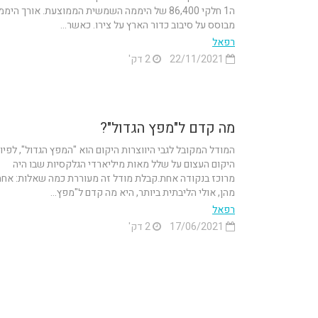
ה1 חלקי 86,400 של היממה השמשית הממוצעת. אורך הימ
מבוסס על סיבוב כדור הארץ על צירו. כאשר...
רפאל
22/11/2021
2 דק'
מה קדם ל"מפץ הגדול"?
המודל המקובל לגבי היווצרות היקום הוא "המפץ הגדול", לפיו
היקום העצום על שלל מאות מיליארדי הגלקסיות שבו היה
מרוכז בנקודה אחת.קבלת מודל זה מעוררת כמה שאלות: אח
מהן, אולי הליבתית ביותר, היא מה קדם ל"מפץ...
רפאל
17/06/2021
2 דק'