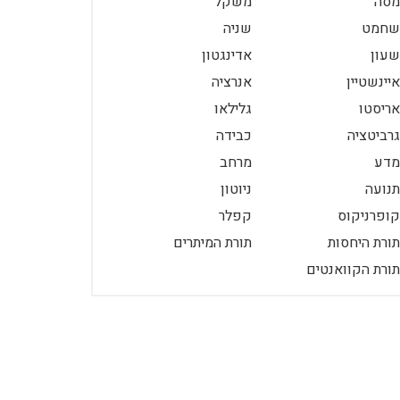
מסה
משקל
שחמט
שניה
שעון
אדינגטון
איינשטיין
אנרציה
אריסטו
גלילאו
גרביטציה
כבידה
מדע
מרחב
תנועה
ניוטון
קופרניקוס
קפלר
תורת היחסות
תורת המיתרים
תורת הקוואנטים