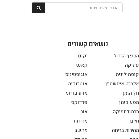
נושאים קשורים
המפץ הגדול
יקום
פיזיקה
קאנט
קוסמולוגיה
אוגוסטינוס
אלברט איינשטיין
אנטרופיה
חץ הזמן
מדע בדיוני
מסע בזמן
פרדוקס
תרמודינמיקה
אור
חיים
מהירות
מהירות בריחה
מחשב