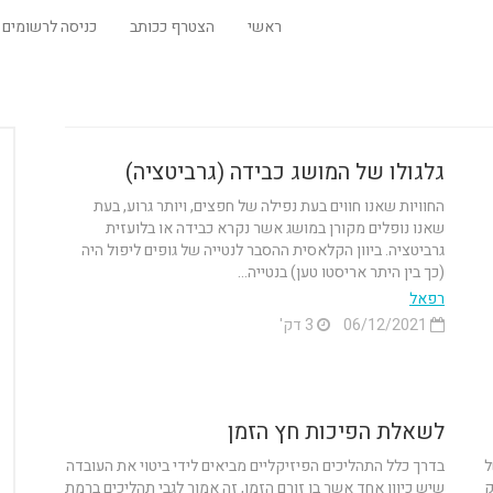
ראשי
הצטרף ככותב
כניסה לרשומים
גלגולו של המושג כבידה (גרביטציה)
החוויות שאנו חווים בעת נפילה של חפצים, ויותר גרוע, בעת
שאנו נופלים מקורן במושג אשר נקרא כבידה או בלועזית
גרביטציה. ביוון הקלאסית ההסבר לנטייה של גופים ליפול היה
(כך בין היתר אריסטו טען) בנטייה...
רפאל
06/12/2021
3 דק'
לשאלת הפיכות חץ הזמן
ל
בדרך כלל התהליכים הפיזיקליים מביאים לידי ביטוי את העובדה
ק
שיש כיוון אחד אשר בו זורם הזמן, זה אמור לגבי תהליכים ברמת