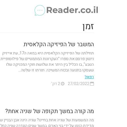
זמן
המשבר של הפיזיקה הקלאסית
תחילתה של הפיזיקה הקלאסית היא במאה ה17, עת אייזיק
ניוטון פרסם את ספרו "העקרונות המתמטיים של פילוסופיית
הטבע", בו הכליל בין היתר את שלושת חוקי המכניקה שלו
שעסקו בתנועה ובכוח המשיכה. תורתו זו שלטה...
רפאל
27/02/2022
2 דק'
מה קורה במשך תקופה של שניה אחת?
מה המשמעות של שניה אחת בחיינו? שניה הינה אבן הבניין ש
מדידת הזמן על ידי בני האדם. במשך שנים הוגדרה שניה כחל