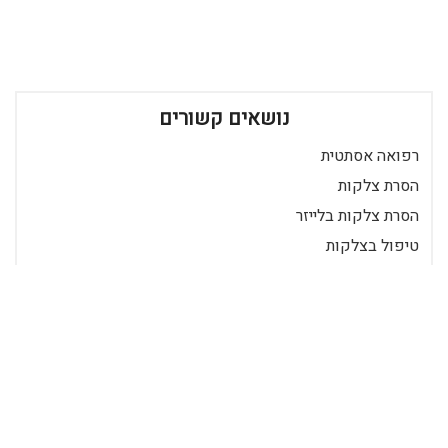
נושאים קשורים
רפואה אסתטית
הסרת צלקות
הסרת צלקות בלייזר
טיפול בצלקות
הצטרף ככותב
כניסה לרשומים
רידר הוא מאגר מאמרים שכבר 20 שנה מביא לכם את התוכן הטוב ביותר
בישראל במגוון תחומים.