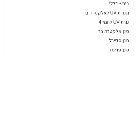
בית - כללי
מנורת UV לאלקטרה בר
נורת UV לתמי 4
סנן אלקטרה בר
סנן ספירל
סנן פרימו
סנן תמי 4
תכנים פופולאריים
סנן אלקטרה בר
אין ספק כי מים מסוננים הם מים
איכותיים. בניגוד למי ברז, המים
המסוננים אינם מכילים מתכות כמו
כספית או עופרת וכן...
מוטי